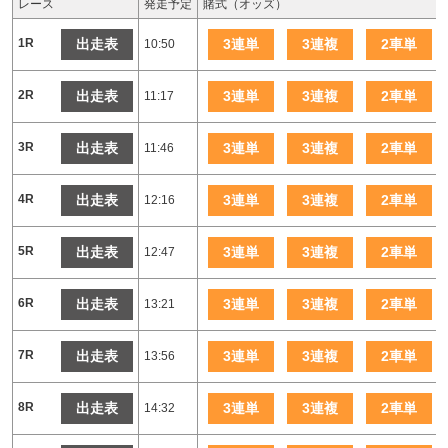
レース
発走予定
賭式（オッズ）
出走表
3連単
3連複
2車単
1R
10:50
出走表
3連単
3連複
2車単
2R
11:17
出走表
3連単
3連複
2車単
3R
11:46
出走表
3連単
3連複
2車単
4R
12:16
出走表
3連単
3連複
2車単
5R
12:47
出走表
3連単
3連複
2車単
6R
13:21
出走表
3連単
3連複
2車単
7R
13:56
出走表
3連単
3連複
2車単
8R
14:32