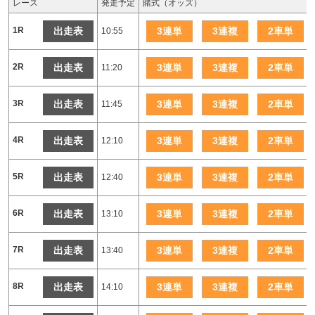
レース
発走予定
賭式（オッズ）
出走表
3連単
3連複
2車単
1R
10:55
出走表
3連単
3連複
2車単
2R
11:20
出走表
3連単
3連複
2車単
3R
11:45
出走表
3連単
3連複
2車単
4R
12:10
出走表
3連単
3連複
2車単
5R
12:40
出走表
3連単
3連複
2車単
6R
13:10
出走表
3連単
3連複
2車単
7R
13:40
出走表
3連単
3連複
2車単
8R
14:10