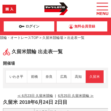
ログイン
無料会員登録
競輪・オートレースTOP
>
久留米競輪場
>
出走表一覧
久留米競輪 出走表一覧
開催場
いわき平
前橋
奈良
広島
高知
久留米
別
≪ 6月23日 久留米競輪
|
6月25日 久留米競輪 ≫
久留米 2018年6月24日 2日目