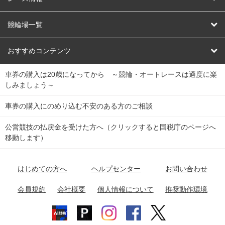
オートレース
レース予想
競輪場一覧
競輪くじ
レース結果
北日本
函館競輪場
青森競輪場
いわき平競輪場
おすすめコンテンツ
車券の購入は20歳になってから ～競輪・オートレースは適度に楽
Dokanto!
キャリーオーバー一覧
関
競輪選手情報
弥彦競輪場
前橋競輪場
取手競輪場
宇都宮競輪場
しみましょう～
東
大宮競輪場
西武園競輪場
京王閣競輪場
立川競輪場
チャリロトプラザ
Perfecta Navi
車券の購入にのめり込む不安のある方のご相談
南
松戸競輪場
千葉競輪場
川崎競輪場
平塚競輪場
公営競技の払戻金を受けた方へ（クリックすると国税庁のページへ
netkeirin
関
移動します）
小田原競輪場
伊東競輪場
静岡競輪場
東
ケイリンガル
中
名古屋競輪場
岐阜競輪場
大垣競輪場
豊橋競輪場
はじめての方へ
ヘルプセンター
お問い合わせ
部
チャリレンジャー
富山競輪場
松阪競輪場
四日市競輪場
会員規約
会社概要
個人情報について
推奨動作環境
競輪場情報
近
福井競輪場
奈良競輪場
向日町競輪場
和歌山競輪場
畿