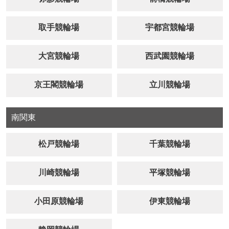
取手競輪場
宇都宮競輪場
大宮競輪場
西武園競輪場
京王閣競輪場
立川競輪場
南関東
松戸競輪場
千葉競輪場
川崎競輪場
平塚競輪場
小田原競輪場
伊東競輪場