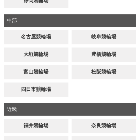
静岡競輪場
中部
名古屋競輪場
岐阜競輪場
大垣競輪場
豊橋競輪場
富山競輪場
松阪競輪場
四日市競輪場
近畿
福井競輪場
奈良競輪場