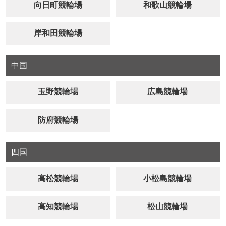
向日町競輪場
和歌山競輪場
岸和田競輪場
中国
玉野競輪場
広島競輪場
防府競輪場
四国
高松競輪場
小松島競輪場
高知競輪場
松山競輪場