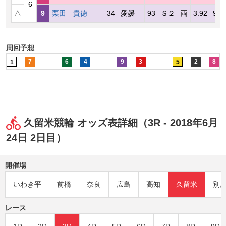
6
△
9
栗田 貴徳
34
愛媛
93
Ｓ２
両
3.92
99.
周回予想
7
6
4
9
3
2
8
1
5
久留米競輪 オッズ表詳細（3R - 2018年6月
24日 2日目）
開催場
いわき平
前橋
奈良
広島
高知
久留米
別
レース