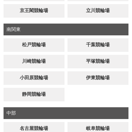
京王閣競輪場
立川競輪場
南関東
松戸競輪場
千葉競輪場
川崎競輪場
平塚競輪場
小田原競輪場
伊東競輪場
静岡競輪場
中部
名古屋競輪場
岐阜競輪場