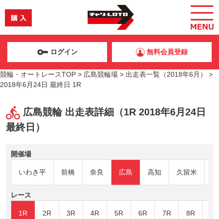
ログイン
無料会員登録
競輪・オートレースTOP
>
広島競輪場
>
出走表一覧（2018年6月）
>
2018年6月24日 最終日 1R
広島競輪 出走表詳細（1R 2018年6月24日
最終日）
開催場
いわき平
前橋
奈良
広島
高知
久留米
別
レース
1R
2R
3R
4R
5R
6R
7R
8R
9R