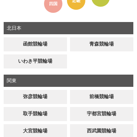
近畿
四国
北日本
函館競輪場
青森競輪場
いわき平競輪場
関東
弥彦競輪場
前橋競輪場
取手競輪場
宇都宮競輪場
大宮競輪場
西武園競輪場