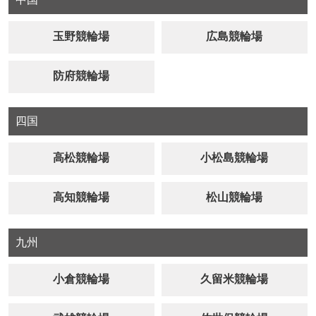
玉野競輪場
広島競輪場
防府競輪場
四国
高松競輪場
小松島競輪場
高知競輪場
松山競輪場
九州
小倉競輪場
久留米競輪場