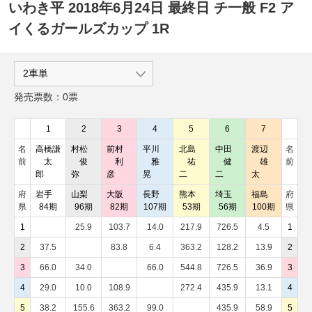
いわき平 2018年6月24日 最終日 チ一般 F2 ア
イくるガールズカップ 1R
発売票数：0票
1
2
3
4
5
6
7
名
高橋謙
村松
前村
平川
北島
中田
渡辺
名
前
太
俊
利
雅
祐
健
雄
前
郎
弥
彦
晃
二
二
太
府
岩手
山梨
大阪
長野
熊本
埼玉
福島
府
県
84期
96期
82期
107期
53期
56期
100期
県
1
25.9
103.7
14.0
217.9
726.5
4.5
1
2
37.5
83.8
6.4
363.2
128.2
13.9
2
3
66.0
34.0
66.0
544.8
726.5
36.9
3
4
29.0
10.0
108.9
272.4
435.9
13.1
4
5
38.2
155.6
363.2
99.0
435.9
58.9
5