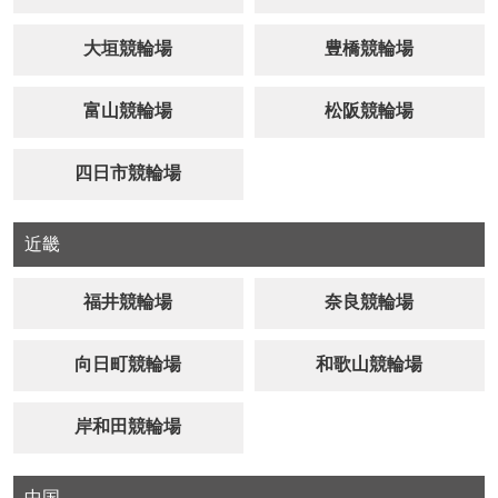
大垣競輪場
豊橋競輪場
富山競輪場
松阪競輪場
四日市競輪場
近畿
福井競輪場
奈良競輪場
向日町競輪場
和歌山競輪場
岸和田競輪場
中国