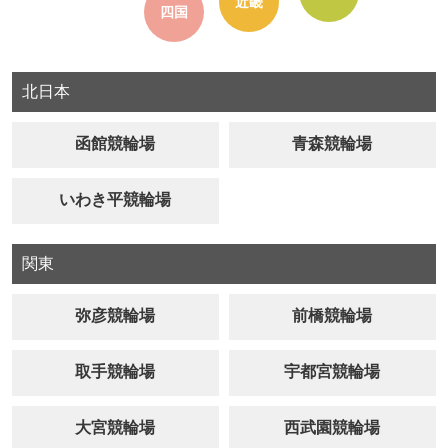
近畿
四国
北日本
函館競輪場
青森競輪場
いわき平競輪場
関東
弥彦競輪場
前橋競輪場
取手競輪場
宇都宮競輪場
大宮競輪場
西武園競輪場