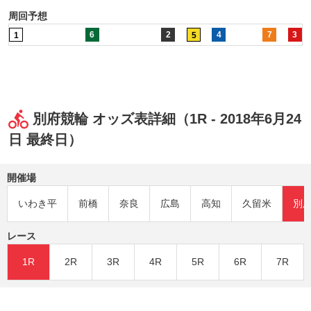
周回予想
6
2
4
7
3
1
5
別府競輪 オッズ表詳細（1R - 2018年6月24
日 最終日）
開催場
いわき平
前橋
奈良
広島
高知
久留米
別
レース
1R
2R
3R
4R
5R
6R
7R