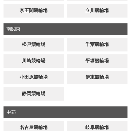
京王閣競輪場
立川競輪場
南関東
松戸競輪場
千葉競輪場
川崎競輪場
平塚競輪場
小田原競輪場
伊東競輪場
静岡競輪場
中部
名古屋競輪場
岐阜競輪場