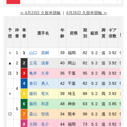
≪ 6月23日 久留米競輪
|
6月25日 久留米競輪 ≫
予
枠
車
年
期
脚
ギア
選手名
府県
級班
競
想
番
番
齢
別
質
倍数
○
1
1
山口 貴嗣
39
福岡
82
Ｓ２
追
3.92
96.
▲
2
2
立花 成泰
40
岡山
82
Ｓ２
追
3.92
97.
注
3
3
亀井 久幸
36
千葉
95
Ｓ２
両
3.92
98.
4
春日 勇人
42
千葉
82
Ｓ２
追
3.92
96.
4
×
5
藤田 竜矢
38
埼玉
88
Ｓ２
両
3.92
100
6
藤田 和彦
48
神奈
63
Ｓ２
追
3.85
91.
5
◎
7
森山 智徳
34
熊本
98
Ｓ２
逃
3.92
97.
8
古閑 良介
44
福岡
73
Ｓ２
追
3.92
95.