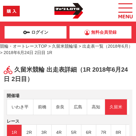
ログイン
無料会員登録
競輪・オートレースTOP
>
久留米競輪場
>
出走表一覧（2018年6月）
>
2018年6月24日 2日目 1R
久留米競輪 出走表詳細（1R 2018年6月24
日 2日目）
開催場
いわき平
前橋
奈良
広島
高知
久留米
別
レース
1R
2R
3R
4R
5R
6R
7R
8R
9R