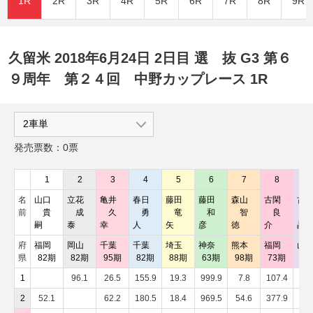
1R
2R
3R
4R
5R
6R
7R
8R
9R
久留米 2018年6月24日 2日目 選 抜 G3 第６
９周年 第２４回 中野カップレース 1R
発売票数：0票
1
2
3
4
5
6
7
8
9
名
山口
立花
亀井
春日
藤田
藤田
森山
古閑
古
前
貴
成
久
勇
竜
和
智
良
嗣
泰
幸
人
矢
彦
徳
介
府
福岡
岡山
千葉
千葉
埼玉
神奈
熊本
福岡
山
県
82期
82期
95期
82期
88期
63期
98期
73期
90
1
96.1
26.5
155.9
19.3
999.9
7.8
107.4
108
2
52.1
62.2
180.5
18.4
969.5
54.6
377.9
188