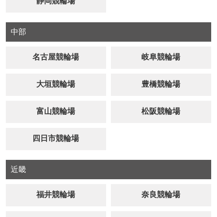
静岡競輪場
中部
名古屋競輪場
岐阜競輪場
大垣競輪場
豊橋競輪場
富山競輪場
松阪競輪場
四日市競輪場
近畿
福井競輪場
奈良競輪場