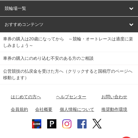
オートレース
レース予想
競輪場一覧
競輪くじ
レース結果
北日本
函館競輪場
青森競輪場
いわき平競輪場
おすすめコンテンツ
車券の購入は20歳になってから ～競輪・オートレースは適度に楽
Dokanto!
キャリーオーバー一覧
関
競輪選手情報
弥彦競輪場
前橋競輪場
取手競輪場
宇都宮競輪場
しみましょう～
東
大宮競輪場
西武園競輪場
京王閣競輪場
立川競輪場
チャリロトプラザ
Perfecta Navi
車券の購入にのめり込む不安のある方のご相談
南
松戸競輪場
千葉競輪場
川崎競輪場
平塚競輪場
公営競技の払戻金を受けた方へ（クリックすると国税庁のページへ
netkeirin
関
移動します）
小田原競輪場
伊東競輪場
静岡競輪場
東
ケイリンガル
中
名古屋競輪場
岐阜競輪場
大垣競輪場
豊橋競輪場
はじめての方へ
ヘルプセンター
お問い合わせ
部
チャリレンジャー
富山競輪場
松阪競輪場
四日市競輪場
会員規約
会社概要
個人情報について
推奨動作環境
競輪場情報
近
福井競輪場
奈良競輪場
向日町競輪場
和歌山競輪場
畿
岸和田競輪場
オートレース場情報