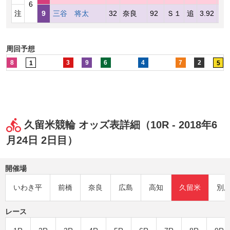
6
注
9
三谷 将太
32
奈良
92
Ｓ１
追
3.92
10
周回予想
8
3
9
6
4
7
2
1
5
久留米競輪 オッズ表詳細（10R - 2018年6
月24日 2日目）
開催場
いわき平
前橋
奈良
広島
高知
久留米
別
レース