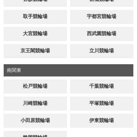
取手競輪場
宇都宮競輪場
大宮競輪場
西武園競輪場
京王閣競輪場
立川競輪場
南関東
松戸競輪場
千葉競輪場
川崎競輪場
平塚競輪場
小田原競輪場
伊東競輪場