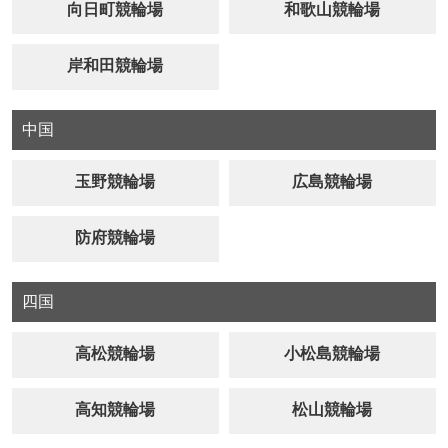
向日町競輪場
和歌山競輪場
岸和田競輪場
中国
玉野競輪場
広島競輪場
防府競輪場
四国
高松競輪場
小松島競輪場
高知競輪場
松山競輪場