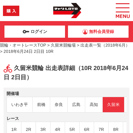
ログイン
無料会員登録
競輪・オートレースTOP
>
久留米競輪場
>
出走表一覧（2018年6月）
>
2018年6月24日 2日目 10R
久留米競輪 出走表詳細（10R 2018年6月24
日 2日目）
開催場
いわき平
前橋
奈良
広島
高知
久留米
別
レース
1R
2R
3R
4R
5R
6R
7R
8R
9R