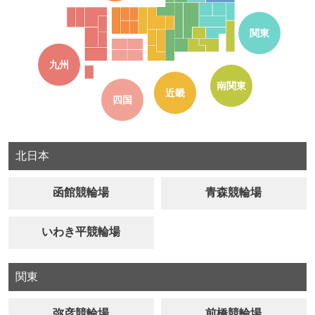
関東
九州
南関東
近畿
四国
北日本
函館競輪場
青森競輪場
いわき平競輪場
関東
弥彦競輪場
前橋競輪場