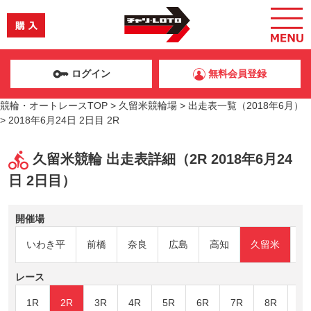
ログイン
無料会員登録
競輪・オートレースTOP
>
久留米競輪場
>
出走表一覧（2018年6月）
>
2018年6月24日 2日目 2R
久留米競輪 出走表詳細（2R 2018年6月24
日 2日目）
開催場
いわき平
前橋
奈良
広島
高知
久留米
別
レース
1R
2R
3R
4R
5R
6R
7R
8R
9R