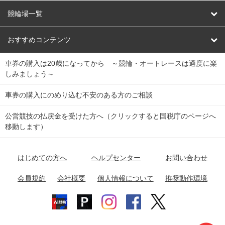
オートレース
レース予想
競輪場一覧
競輪くじ
レース結果
北日本
函館競輪場
青森競輪場
いわき平競輪場
おすすめコンテンツ
車券の購入は20歳になってから ～競輪・オートレースは適度に楽
Dokanto!
キャリーオーバー一覧
関
競輪選手情報
弥彦競輪場
前橋競輪場
取手競輪場
宇都宮競輪場
しみましょう～
東
大宮競輪場
西武園競輪場
京王閣競輪場
立川競輪場
チャリロトプラザ
Perfecta Navi
車券の購入にのめり込む不安のある方のご相談
南
松戸競輪場
千葉競輪場
川崎競輪場
平塚競輪場
公営競技の払戻金を受けた方へ（クリックすると国税庁のページへ
netkeirin
関
移動します）
小田原競輪場
伊東競輪場
静岡競輪場
東
ケイリンガル
中
名古屋競輪場
岐阜競輪場
大垣競輪場
豊橋競輪場
はじめての方へ
ヘルプセンター
お問い合わせ
部
チャリレンジャー
富山競輪場
松阪競輪場
四日市競輪場
会員規約
会社概要
個人情報について
推奨動作環境
競輪場情報
近
福井競輪場
奈良競輪場
向日町競輪場
和歌山競輪場
畿
岸和田競輪場
オートレース場情報