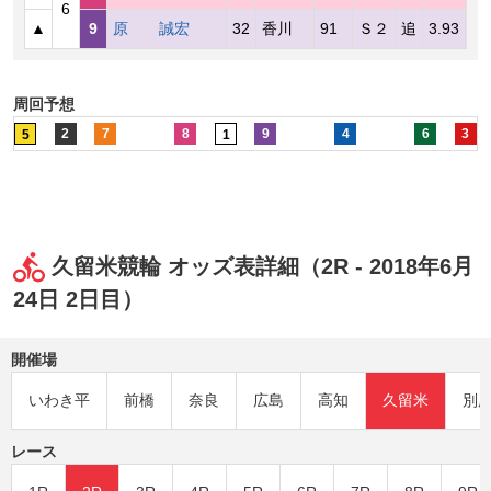
6
▲
9
原 誠宏
32
香川
91
Ｓ２
追
3.93
99
周回予想
2
7
8
9
4
6
3
5
1
久留米競輪 オッズ表詳細（2R - 2018年6月
24日 2日目）
開催場
いわき平
前橋
奈良
広島
高知
久留米
別
レース