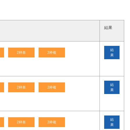
結果
結
2枠単
2枠複
果
結
2枠単
2枠複
果
結
2枠単
2枠複
果