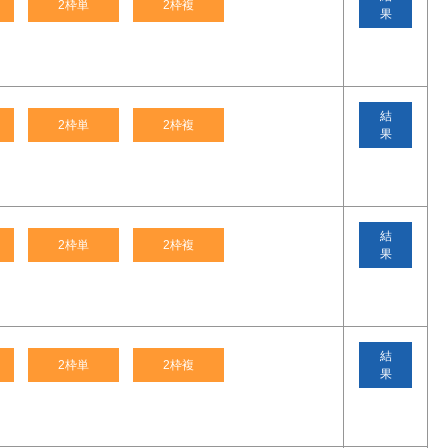
2枠単
2枠複
果
結
2枠単
2枠複
果
結
2枠単
2枠複
果
結
2枠単
2枠複
果