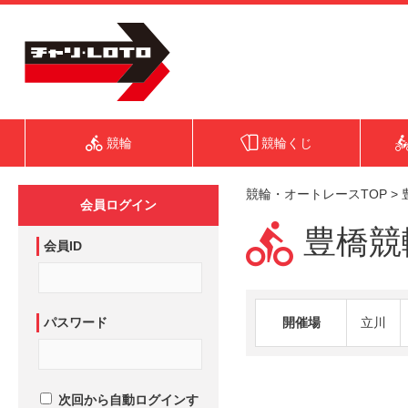
競輪
競輪くじ
競輪・オートレースTOP
>
会員ログイン
豊橋競
会員ID
パスワード
開催場
立川
次回から自動ログインす