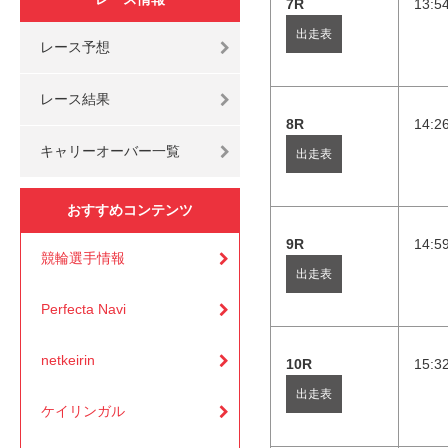
7R
13:5
出走表
レース予想
レース結果
8R
14:2
キャリーオーバー一覧
出走表
おすすめコンテンツ
9R
14:5
競輪選手情報
出走表
Perfecta Navi
netkeirin
10R
15:3
出走表
ケイリンガル