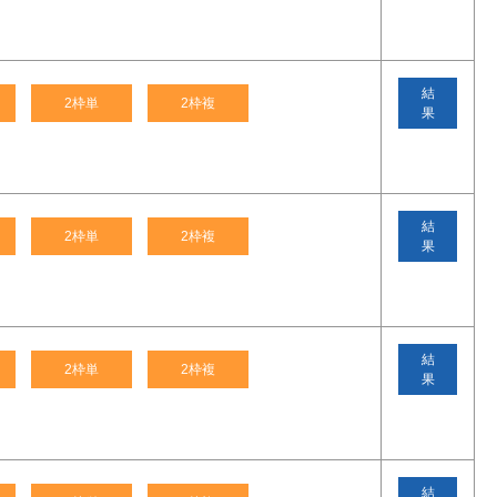
結
2枠単
2枠複
果
結
2枠単
2枠複
果
結
2枠単
2枠複
果
結