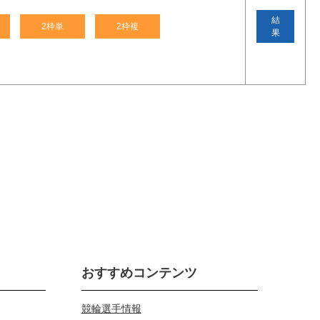
結
2枠単
2枠複
果
おすすめコンテンツ
競輪選手情報