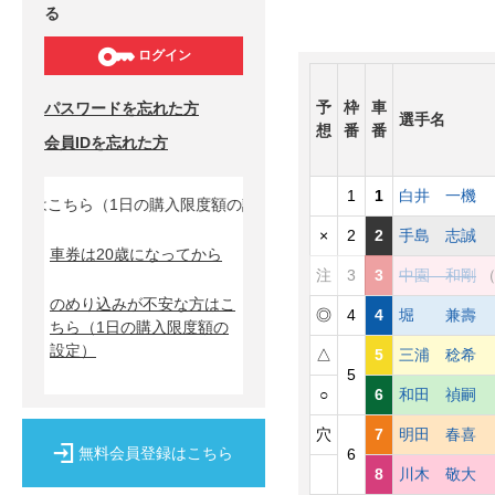
る
ログイン
予
枠
車
パスワードを忘れた方
選手名
想
番
番
会員IDを忘れた方
1
1
白井 一機
方はこちら（1日の購入限度額の設定）↓
×
2
2
手島 志誠
車券は20歳になってから
注
3
3
中園 和剛
のめり込みが不安な方はこ
◎
4
4
堀 兼壽
ちら
（1日の購入限度額の
設定）
△
5
三浦 稔希
5
○
6
和田 禎嗣
穴
7
明田 春喜
無料会員登録はこちら
6
8
川木 敬大