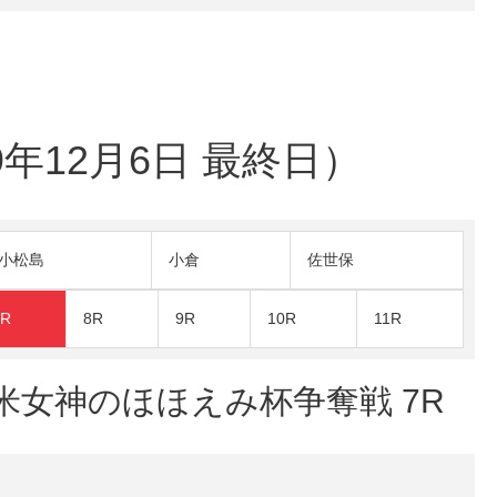
9年12月6日 最終日）
小松島
小倉
佐世保
7R
8R
9R
10R
11R
跡の米女神のほほえみ杯争奪戦 7R