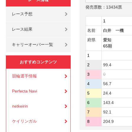
発売票数：13434票
レース予想
1
レース結果
名前
白井 一機
府県
愛知
キャリーオーバー一覧
65期
1
おすすめコンテンツ
2
99.4
3
0
競輪選手情報
4
56.7
Perfecta Navi
5
24.4
6
143.4
netkeirin
7
92.1
ケイリンガル
8
204.9