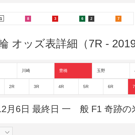
1
8
3
6
2
7
 オッズ表詳細（7R - 201
川崎
豊橋
玉野
2R
3R
4R
5R
6R
年12月6日 最終日 一 般 F1 奇