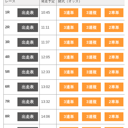
レース
発走予定
賭式（オッズ）
出走表
3連単
3連複
2車単
1R
10:45
出走表
3連単
3連複
2車単
2R
11:11
出走表
3連単
3連複
2車単
3R
11:37
出走表
3連単
3連複
2車単
4R
12:05
出走表
3連単
3連複
2車単
5R
12:33
出走表
3連単
3連複
2車単
6R
13:02
出走表
3連単
3連複
2車単
7R
13:32
出走表
3連単
3連複
2車単
8R
14:06