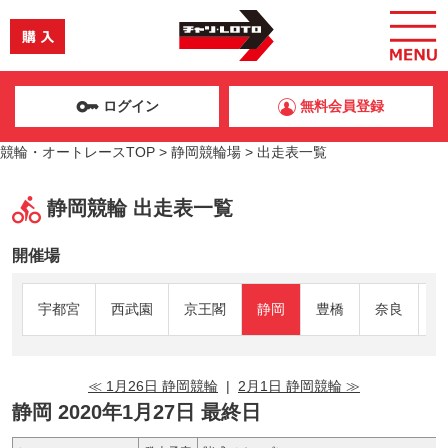
ログイン
無料会員登録
競輪・オートレースTOP
>
静岡競輪場
>
出走表一覧
静岡競輪 出走表一覧
開催場
宇都宮
西武園
京王閣
静岡
豊橋
奈良
和
≪ 1月26日 静岡競輪
|
2月1日 静岡競輪 ≫
静岡 2020年1月27日 最終日