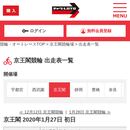
ログイン
無料会員登録
競輪・オートレースTOP
>
京王閣競輪場
>
出走表一覧
京王閣競輪 出走表一覧
開催場
宇都宮
西武園
京王閣
静岡
豊橋
奈良
和
≪ 12月12日 京王閣競輪
|
1月28日 京王閣競輪 ≫
京王閣 2020年1月27日 初日