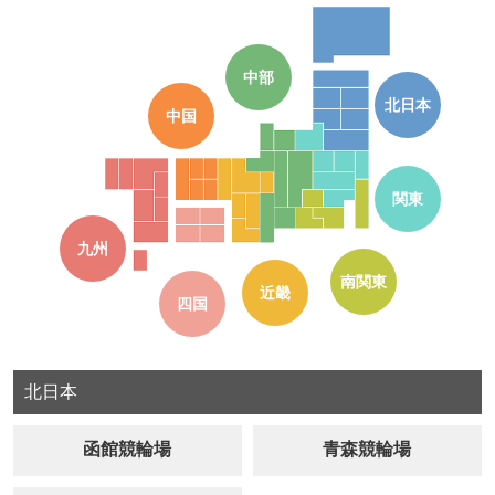
中部
北日本
中国
関東
九州
南関東
近畿
四国
北日本
函館競輪場
青森競輪場