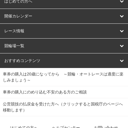
はじめての方へ
はじめての方へ
開催カレンダー
競輪
レース情報
オートレース
レース予想
競輪場一覧
競輪くじ
レース結果
北日本
函館競輪場
青森競輪場
いわき平競輪場
おすすめコンテンツ
車券の購入は20歳になってから ～競輪・オートレースは適度に楽
Dokanto!
キャリーオーバー一覧
関
競輪選手情報
弥彦競輪場
前橋競輪場
取手競輪場
宇都宮競輪場
しみましょう～
東
大宮競輪場
西武園競輪場
京王閣競輪場
立川競輪場
チャリロトプラザ
Perfecta Navi
車券の購入にのめり込む不安のある方のご相談
南
松戸競輪場
千葉競輪場
川崎競輪場
平塚競輪場
公営競技の払戻金を受けた方へ（クリックすると国税庁のページへ
netkeirin
関
移動します）
小田原競輪場
伊東競輪場
静岡競輪場
東
ケイリンガル
中
名古屋競輪場
岐阜競輪場
大垣競輪場
豊橋競輪場
はじめての方へ
ヘルプセンター
お問い合わせ