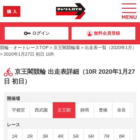
ログイン
無料会員登録
競輪・オートレースTOP
>
京王閣競輪場
>
出走表一覧（2020年1月）
>
2020年1月27日 初日 10R
京王閣競輪 出走表詳細（10R 2020年1月27
日 初日）
開催場
宇都宮
西武園
京王閣
静岡
豊橋
奈良
和
レース
1R
2R
3R
4R
5R
6R
7R
8R
9R