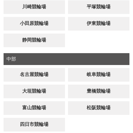
川崎競輪場
平塚競輪場
小田原競輪場
伊東競輪場
静岡競輪場
中部
名古屋競輪場
岐阜競輪場
大垣競輪場
豊橋競輪場
富山競輪場
松阪競輪場
四日市競輪場