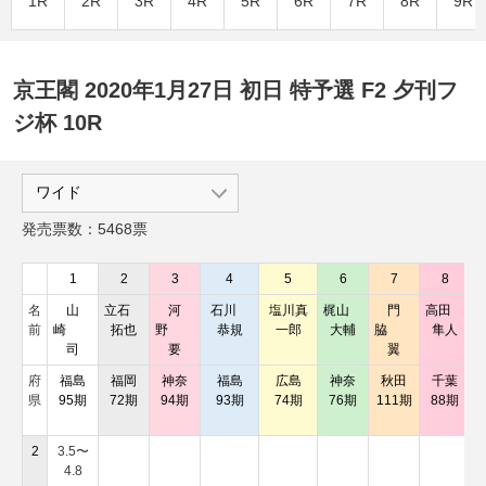
1R
2R
3R
4R
5R
6R
7R
8R
9R
京王閣 2020年1月27日 初日 特予選 F2 夕刊フ
ジ杯 10R
発売票数：5468票
1
2
3
4
5
6
7
8
名
山
立石
河
石川
塩川真
梶山
門
高田
前
崎
拓也
野
恭規
一郎
大輔
脇
隼人
司
要
翼
府
福島
福岡
神奈
福島
広島
神奈
秋田
千葉
県
95期
72期
94期
93期
74期
76期
111期
88期
1
2
3.5〜
4.8