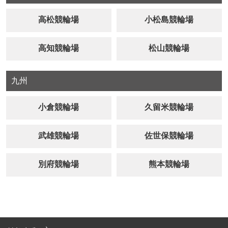
高松競輪場
小松島競輪場
高知競輪場
松山競輪場
九州
小倉競輪場
久留米競輪場
武雄競輪場
佐世保競輪場
別府競輪場
熊本競輪場