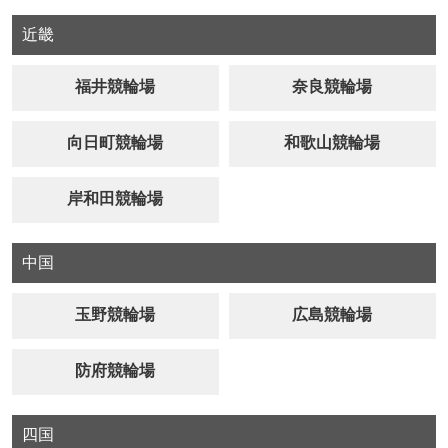
近畿
福井競輪場
奈良競輪場
向日町競輪場
和歌山競輪場
岸和田競輪場
中国
玉野競輪場
広島競輪場
防府競輪場
四国