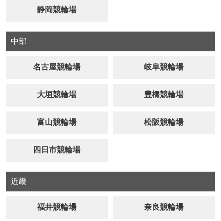
静岡競輪場
中部
名古屋競輪場
岐阜競輪場
大垣競輪場
豊橋競輪場
富山競輪場
松阪競輪場
四日市競輪場
近畿
福井競輪場
奈良競輪場