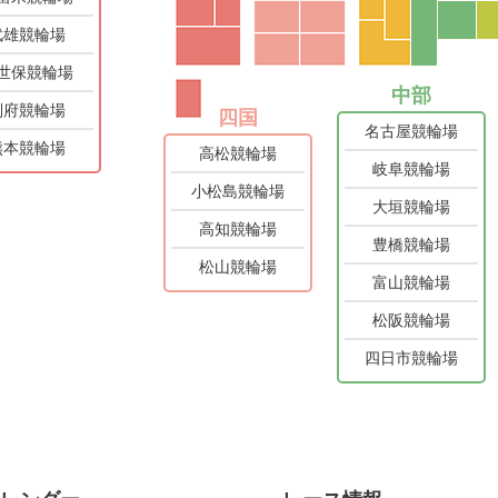
武雄競輪場
世保競輪場
中部
別府競輪場
四国
名古屋競輪場
熊本競輪場
高松競輪場
岐阜競輪場
小松島競輪場
大垣競輪場
高知競輪場
豊橋競輪場
松山競輪場
富山競輪場
松阪競輪場
四日市競輪場