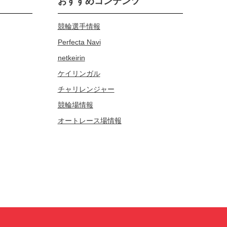
おすすめコンテンツ
競輪選手情報
Perfecta Navi
netkeirin
ケイリンガル
チャリレンジャー
競輪場情報
オートレース場情報