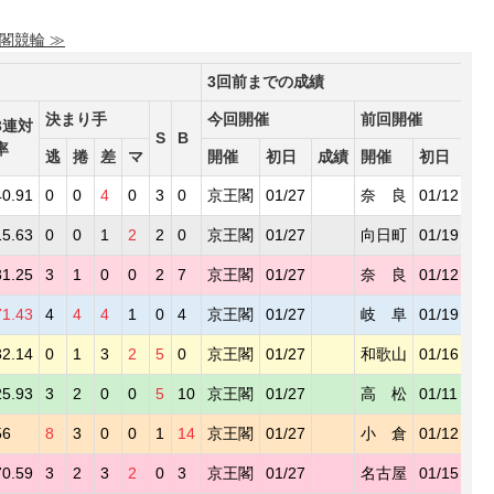
王閣競輪 ≫
3回前までの成績
決まり手
今回開催
前回開催
3連対
S
B
率
逃
捲
差
マ
開催
初日
成績
開催
初日
成
初
40.91
0
0
4
0
3
0
京王閣
01/27
奈 良
01/12
初
15.63
0
0
1
2
2
0
京王閣
01/27
向日町
01/19
初
31.25
3
1
0
0
2
7
京王閣
01/27
奈 良
01/12
初
71.43
4
4
4
1
0
4
京王閣
01/27
岐 阜
01/19
初
32.14
0
1
3
2
5
0
京王閣
01/27
和歌山
01/16
初
25.93
3
2
0
0
5
10
京王閣
01/27
高 松
01/11
初
56
8
3
0
0
1
14
京王閣
01/27
小 倉
01/12
初
70.59
3
2
3
2
0
3
京王閣
01/27
名古屋
01/15