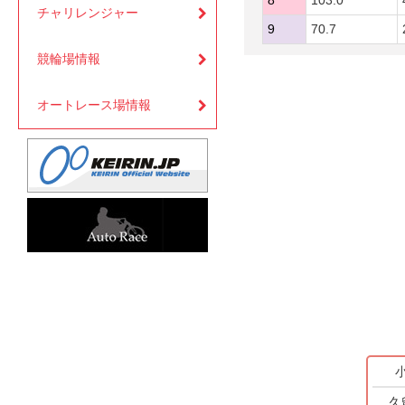
チャリレンジャー
9
70.7
競輪場情報
オートレース場情報
久