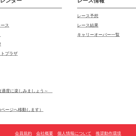
カレンダー
レース情報
レース予想
レース
レース結果
じ
キャリーオーバー一覧
!
ロトプラザ
スは適度に楽しみましょう～
のページへ移動します）
会員規約
会社概要
個人情報について
推奨動作環境