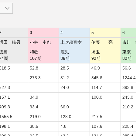
2
3
4
5
6
増田 鉄男
小林 史也
上吹越直樹
伊藤 亮
市川 
徳島
和歌
鹿児
埼玉
東京
74期
107期
86期
92期
82期
518.5
52.8
28.5
46.9
56.6
275.3
31.2
345.6
1244.4
527.3
24.0
114.7
393.8
157.1
34.9
100.0
243.0
409.3
93.4
66.0
210.2
1555.5
219.0
128.0
217.5
198.1
38.5
4.8
107.6
225.4
409.3
92.5
43.6
134.6
285.4