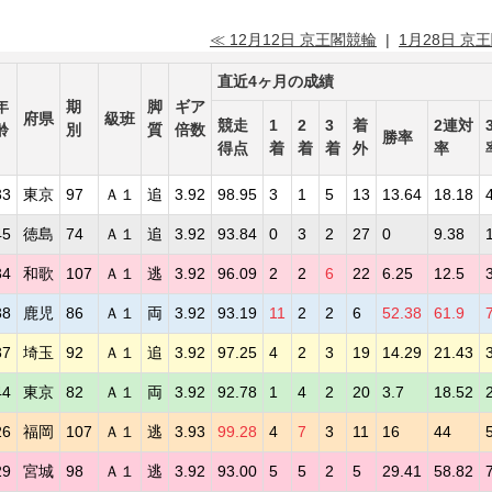
≪ 12月12日 京王閣競輪
|
1月28日 京
直近4ヶ月の成績
年
期
脚
ギア
府県
級班
競走
1
2
3
着
2連対
齢
別
質
倍数
勝率
得点
着
着
着
外
率
33
東京
97
Ａ１
追
3.92
98.95
3
1
5
13
13.64
18.18
45
徳島
74
Ａ１
追
3.92
93.84
0
3
2
27
0
9.38
34
和歌
107
Ａ１
逃
3.92
96.09
2
2
6
22
6.25
12.5
38
鹿児
86
Ａ１
両
3.92
93.19
11
2
2
6
52.38
61.9
37
埼玉
92
Ａ１
追
3.92
97.25
4
2
3
19
14.29
21.43
44
東京
82
Ａ１
両
3.92
92.78
1
4
2
20
3.7
18.52
26
福岡
107
Ａ１
逃
3.93
99.28
4
7
3
11
16
44
29
宮城
98
Ａ１
逃
3.92
93.00
5
5
2
5
29.41
58.82