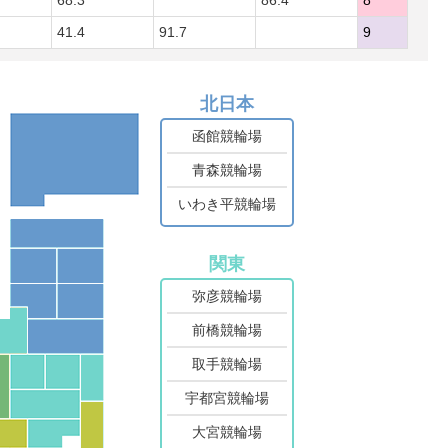
41.4
91.7
9
北日本
函館競輪場
青森競輪場
いわき平競輪場
関東
弥彦競輪場
前橋競輪場
取手競輪場
宇都宮競輪場
大宮競輪場