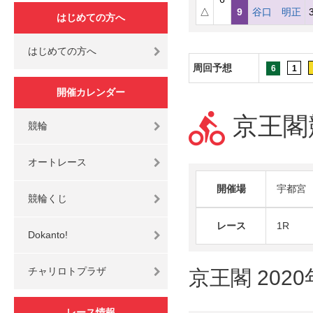
△
9
谷口 明正
はじめての方へ
はじめての方へ
周回予想
6
1
開催カレンダー
京王閣競
競輪
オートレース
開催場
宇都宮
競輪くじ
レース
1R
Dokanto!
チャリロトプラザ
京王閣 2020
レース情報