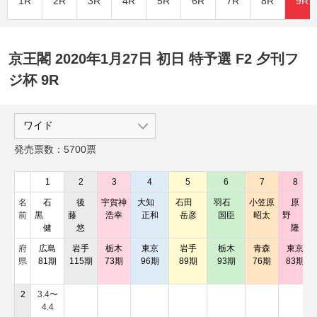
1R
2R
3R
4R
5R
6R
7R
8R
9R
京王閣 2020年1月27日 初日 特予選 F2 夕刊フ
ジ杯 9R
発売票数：5700票
1
2
3
4
5
6
7
8
名
石
後
宇賀神
大知
石田
羽石
小笠原
原
前
黒
藤
浩幸
正和
岳彦
国臣
昭太
野
健
悠
隆
府
広島
岩手
栃木
東京
岩手
栃木
青森
東京
県
81期
115期
73期
96期
89期
93期
76期
83期
2
3.4〜
4.4