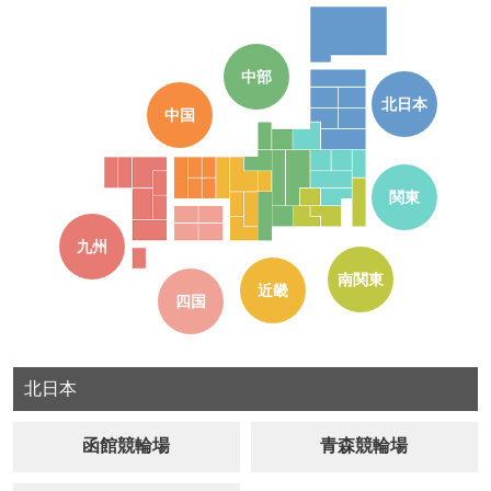
中部
北日本
中国
関東
九州
南関東
近畿
四国
北日本
函館競輪場
青森競輪場