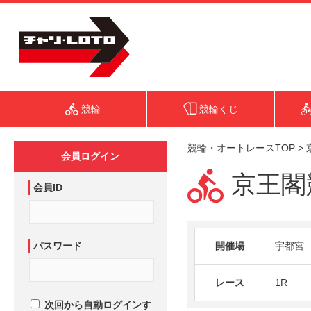
競輪
競輪くじ
競輪・オートレースTOP
>
会員ログイン
京王閣競
会員ID
パスワード
開催場
宇都宮
レース
1R
次回から自動ログインす