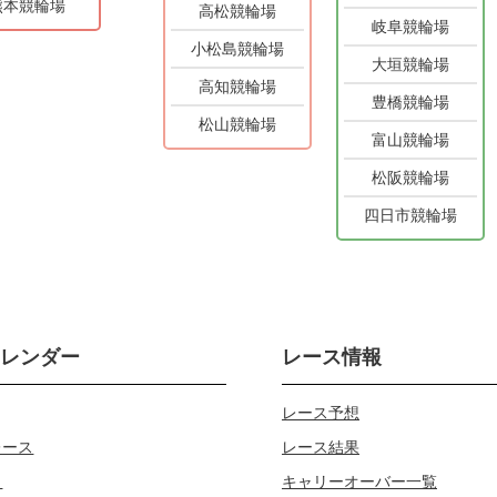
熊本競輪場
高松競輪場
岐阜競輪場
小松島競輪場
大垣競輪場
高知競輪場
豊橋競輪場
松山競輪場
富山競輪場
松阪競輪場
四日市競輪場
カレンダー
レース情報
レース予想
レース
レース結果
じ
キャリーオーバー一覧