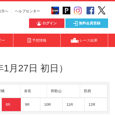
の方へ
ヘルプセンター
ログイン
無料会員登録
ダー
予想情報
レース結果
年1月27日 初日）
豊橋
奈良
和歌山
防府
8R
9R
10R
11R
12R