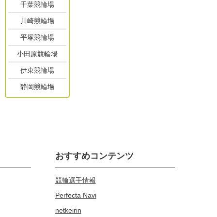
千葉競輪場
川崎競輪場
平塚競輪場
小田原競輪場
伊東競輪場
静岡競輪場
おすすめコンテンツ
競輪選手情報
Perfecta Navi
netkeirin