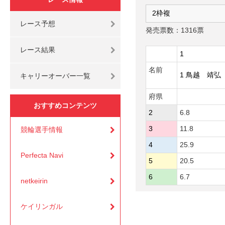
レース予想
発売票数：1316票
レース結果
1
名前
1 鳥越 靖弘
キャリーオーバー一覧
府県
おすすめコンテンツ
2
6.8
3
11.8
競輪選手情報
4
25.9
Perfecta Navi
5
20.5
6
6.7
netkeirin
ケイリンガル