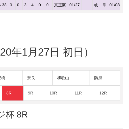
予
4.38
0
0
3
4
0
0
京王閣
01/27
岐 阜
01/08
20年1月27日 初日）
豊橋
奈良
和歌山
防府
8R
9R
10R
11R
12R
ジ杯 8R