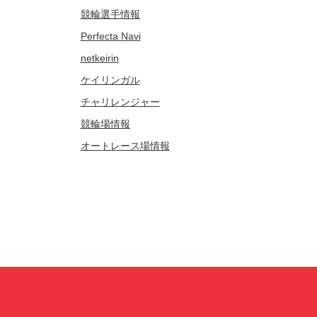
競輪選手情報
Perfecta Navi
netkeirin
ケイリンガル
チャリレンジャー
競輪場情報
オートレース場情報