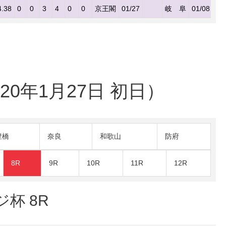
予
4.38
0
0
3
4
0
0
京王閣
01/27
岐 阜
01/08
20年1月27日 初日）
豊橋
奈良
和歌山
防府
8R
9R
10R
11R
12R
ジ杯 8R