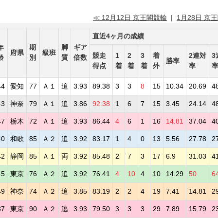
≪ 12月12日 京王閣競輪
|
1月28日 京
直近4ヶ月の成績
年
期
脚
ギア
府県
級班
競走
1
2
3
着
2連対
3
齢
別
質
倍数
勝率
得点
着
着
着
外
率
44
愛知
77
Ａ１
追
3.93
89.38
3
3
8
15
10.34
20.69
4
43
神奈
79
Ａ１
追
3.86
92.38
1
6
7
15
3.45
24.14
4
47
栃木
72
Ａ１
追
3.93
86.44
4
6
1
16
14.81
37.04
4
40
和歌
85
Ａ２
追
3.92
83.17
1
4
0
13
5.56
27.78
2
42
静岡
85
Ａ１
両
3.92
85.48
2
7
3
17
6.9
31.03
4
45
東京
76
Ａ２
追
3.92
76.41
4
10
4
10
14.29
50
6
49
神奈
74
Ａ２
追
3.85
83.19
2
2
4
19
7.41
14.81
2
37
東京
90
Ａ２
逃
3.93
79.50
3
3
3
29
7.89
15.79
2