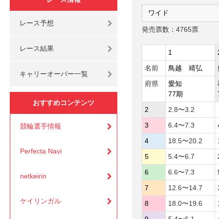
レース予想
発売票数：4765票
レース結果
1
名前
鳥越 靖弘
キャリーオーバー一覧
府県
愛知
77期
おすすめコンテンツ
2
2.8〜3.2
3
6.4〜7.3
競輪選手情報
4
18.5〜20.2
Perfecta Navi
5
5.4〜6.7
6
6.6〜7.3
netkeirin
7
12.6〜14.7
ケイリンガル
8
18.0〜19.6
9
5.4〜6.1