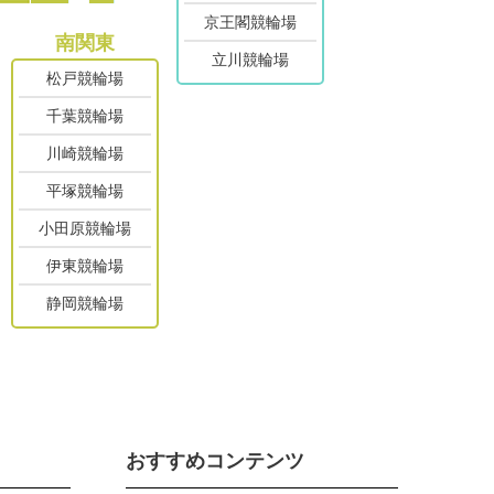
京王閣競輪場
南関東
立川競輪場
松戸競輪場
千葉競輪場
川崎競輪場
平塚競輪場
小田原競輪場
伊東競輪場
静岡競輪場
おすすめコンテンツ