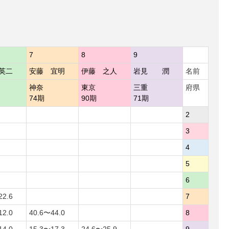
7
8
9
英二
安藤 宜明
伊藤 之人
岩見 潤
名前
神奈
東京
三重
府県
74期
90期
71期
2
3
4
5
6
22.6
7
12.0
40.6〜44.0
8
14.0
15.3〜17.3
24.6〜25.9
9