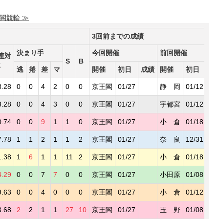
王閣競輪 ≫
3回前までの成績
決まり手
今回開催
前回開催
連対
S
B
率
逃
捲
差
マ
開催
初日
成績
開催
初日
成
予
8.28
0
0
4
2
0
0
京王閣
01/27
静 岡
01/12
初
8.28
0
0
4
3
0
0
京王閣
01/27
宇都宮
01/12
予
0.74
0
0
9
1
1
0
京王閣
01/27
小 倉
01/18
7.78
1
1
2
1
1
2
京王閣
01/27
奈 良
12/31
予
1.38
1
6
1
1
11
2
京王閣
01/27
小 倉
01/18
予
4.29
0
0
7
7
0
0
京王閣
01/27
小田原
01/08
予
9.63
0
0
4
0
0
0
京王閣
01/27
小 倉
01/12
予
3.68
2
2
1
1
27
10
京王閣
01/27
玉 野
01/08