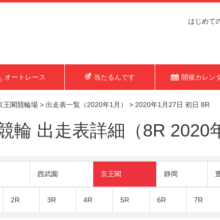
はじめて
オートレース
当たるんです
開催カレン
京王閣競輪場
>
出走表一覧（2020年1月）
>
2020年1月27日 初日 8R
輪 出走表詳細（8R 2020
西武園
京王閣
静岡
2R
3R
4R
5R
6R
7R