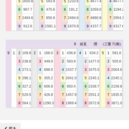
5
1650.8
5
593.9
5
1233.6
5
4677.4
4
4677.4
6
967.7
6
475.6
6
191.2
6
1059.0
6
1194.2
7
2494.6
7
856.9
7
2494.6
7
4880.8
7
2954.1
9
912.6
9
1581.1
9
1870.9
9
4157.7
9
4317.6
9
岩見 潤
（三重 71期）
9
1
2
109.8
2
1
166.0
3
1
436.8
4
1
634.2
5
1
581.6
6
3
238.8
3
449.0
2
593.9
2
1477.0
2
505.6
4
273.1
4
898.0
4
1537.7
3
1675.5
3
2004.6
5
296.1
5
355.2
5
2041.0
5
2245.1
4
2245.1
6
327.2
6
606.8
6
850.4
6
2338.7
6
2158.8
7
529.5
7
426.8
7
1457.9
7
2551.3
7
1935.5
8
564.1
8
1290.3
8
1969.4
8
2672.8
8
3871.0
戻る