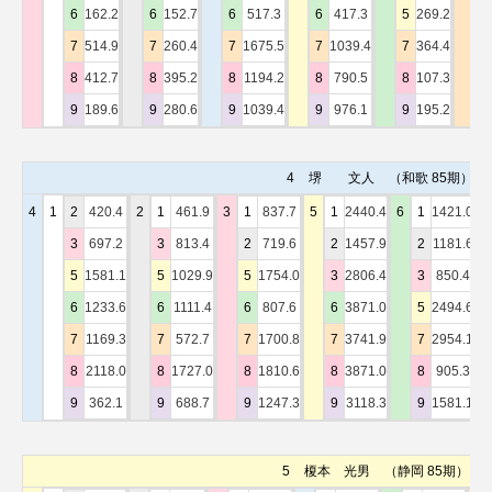
6
162.2
6
152.7
6
517.3
6
417.3
5
269.2
5
7
514.9
7
260.4
7
1675.5
7
1039.4
7
364.4
6
8
412.7
8
395.2
8
1194.2
8
790.5
8
107.3
8
9
189.6
9
280.6
9
1039.4
9
976.1
9
195.2
9
4
堺 文人
（和歌 85期）
4
1
2
420.4
2
1
461.9
3
1
837.7
5
1
2440.4
6
1
1421.0
7
3
697.2
3
813.4
2
719.6
2
1457.9
2
1181.6
5
1581.1
5
1029.9
5
1754.0
3
2806.4
3
850.4
6
1233.6
6
1111.4
6
807.6
6
3871.0
5
2494.6
7
1169.3
7
572.7
7
1700.8
7
3741.9
7
2954.1
8
2118.0
8
1727.0
8
1810.6
8
3871.0
8
905.3
9
362.1
9
688.7
9
1247.3
9
3118.3
9
1581.1
5
榎本 光男
（静岡 85期）