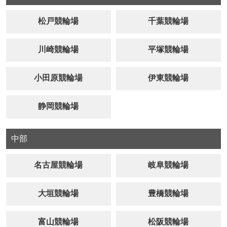
松戸競輪場
千葉競輪場
川崎競輪場
平塚競輪場
小田原競輪場
伊東競輪場
静岡競輪場
中部
名古屋競輪場
岐阜競輪場
大垣競輪場
豊橋競輪場
富山競輪場
松阪競輪場