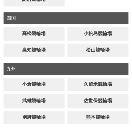
四国
高松競輪場
小松島競輪場
高知競輪場
松山競輪場
九州
小倉競輪場
久留米競輪場
武雄競輪場
佐世保競輪場
別府競輪場
熊本競輪場