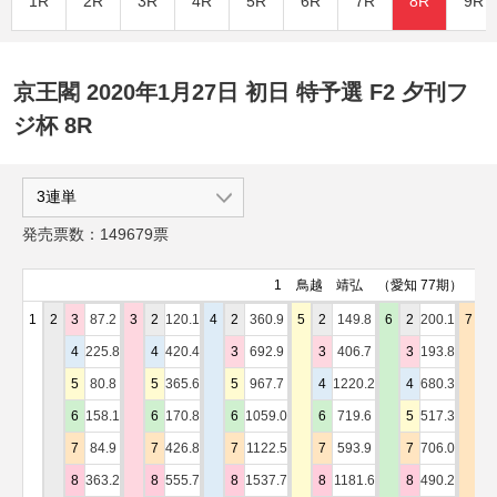
1R
2R
3R
4R
5R
6R
7R
8R
9R
京王閣 2020年1月27日 初日 特予選 F2 夕刊フ
ジ杯 8R
発売票数：149679票
1
鳥越 靖弘
（愛知 77期）
1
2
3
87.2
3
2
120.1
4
2
360.9
5
2
149.8
6
2
200.1
7
2
4
225.8
4
420.4
3
692.9
3
406.7
3
193.8
3
5
80.8
5
365.6
5
967.7
4
1220.2
4
680.3
4
6
158.1
6
170.8
6
1059.0
6
719.6
5
517.3
5
7
84.9
7
426.8
7
1122.5
7
593.9
7
706.0
6
8
363.2
8
555.7
8
1537.7
8
1181.6
8
490.2
8