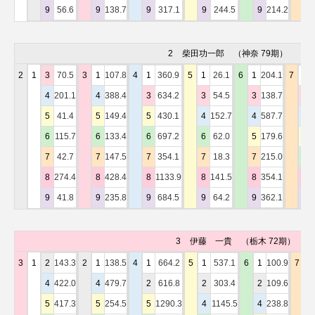
9
56.6
9
138.7
9
317.1
9
244.5
9
214.2
9
2
柴田功一郎
（神奈 79期）
2
1
3
70.5
3
1
107.8
4
1
360.9
5
1
26.1
6
1
204.1
7
1
4
201.1
4
388.4
3
634.2
3
54.5
3
138.7
3
5
41.4
5
149.4
5
430.1
4
152.7
4
587.7
4
6
115.7
6
133.4
6
697.2
6
62.0
5
179.6
5
7
42.7
7
147.5
7
354.1
7
18.3
7
215.0
6
8
274.4
8
428.4
8
1133.9
8
141.5
8
354.1
8
9
41.8
9
235.8
9
684.5
9
64.2
9
362.1
9
3
伊藤 一貴
（栃木 72期）
3
1
2
143.3
2
1
138.5
4
1
664.2
5
1
537.1
6
1
100.9
7
1
4
422.0
4
479.7
2
616.8
2
303.4
2
109.6
2
5
417.3
5
254.5
5
1290.3
4
1145.5
4
238.8
4