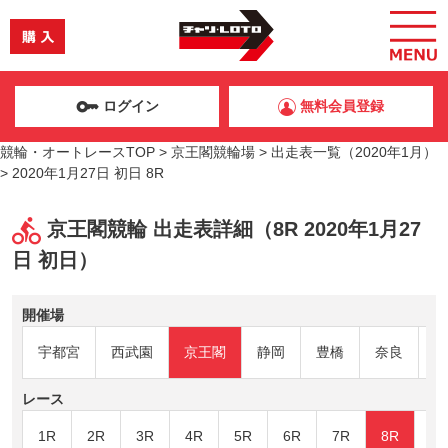
ログイン
無料会員登録
競輪・オートレースTOP
>
京王閣競輪場
>
出走表一覧（2020年1月）
>
2020年1月27日 初日 8R
京王閣競輪 出走表詳細（8R 2020年1月27
日 初日）
開催場
宇都宮
西武園
京王閣
静岡
豊橋
奈良
和
レース
1R
2R
3R
4R
5R
6R
7R
8R
9R