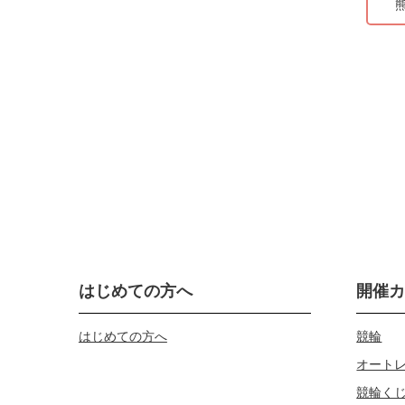
はじめての方へ
開催
はじめての方へ
競輪
オート
競輪く