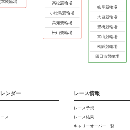
熊本競輪場
高松競輪場
岐阜競輪場
小松島競輪場
大垣競輪場
高知競輪場
豊橋競輪場
松山競輪場
富山競輪場
松阪競輪場
四日市競輪場
カレンダー
レース情報
レース予想
レース
レース結果
じ
キャリーオーバー一覧