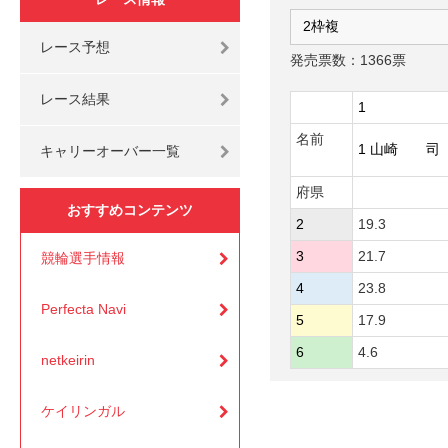
レース予想
発売票数：1366票
レース結果
1
名前
1 山崎 司
キャリーオーバー一覧
府県
おすすめコンテンツ
2
19.3
3
21.7
競輪選手情報
4
23.8
Perfecta Navi
5
17.9
6
4.6
netkeirin
ケイリンガル