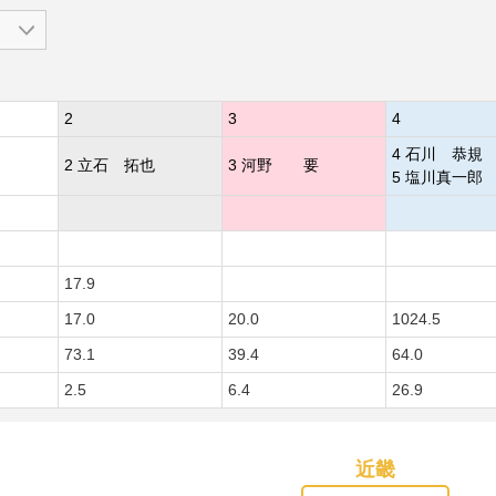
2
3
4
4 石川 恭規
2 立石 拓也
3 河野 要
5 塩川真一郎
17.9
17.0
20.0
1024.5
73.1
39.4
64.0
2.5
6.4
26.9
近畿