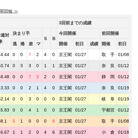
王閣競輪 ≫
3回前までの成績
決まり手
今回開催
前回開催
3連対
S
B
率
逃
捲
差
マ
開催
初日
成績
開催
初日
成
予
44.44
0
0
7
2
4
0
京王閣
01/27
取 手
01/08
予
40.74
0
3
3
0
1
1
京王閣
01/27
奈 良
01/12
予
48.48
0
0
7
3
2
0
京王閣
01/27
静 岡
01/12
予
13.33
0
0
2
1
4
0
京王閣
01/27
奈 良
01/19
予
32.14
0
0
3
0
0
0
京王閣
01/27
岐 阜
01/19
予
45.83
0
0
4
1
0
0
京王閣
01/27
宇都宮
01/12
予
38.1
5
1
0
0
0
8
京王閣
01/27
取 手
01/08
予
16.67
1
1
2
0
4
6
京王閣
01/27
小 倉
01/18