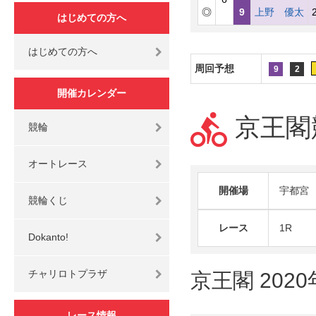
◎
9
上野 優太
はじめての方へ
はじめての方へ
周回予想
9
2
開催カレンダー
京王閣競
競輪
オートレース
開催場
宇都宮
競輪くじ
レース
1R
Dokanto!
チャリロトプラザ
京王閣 2020
レース情報