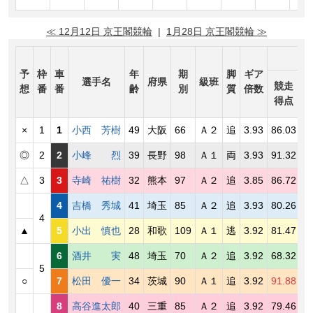
≪ 12月12日 京王閣競輪
|
1月28日 京王閣競輪 ≫
予
枠
車
年
期
脚
ギア
選手名
府県
級班
競走
1
想
番
番
齢
別
質
倍数
得点
×
1
1
小西 芳樹
49
大阪
66
Ａ２
追
3.93
86.03
3
◎
2
2
小峰 烈
39
長野
98
Ａ１
両
3.93
91.32
8
△
3
3
寺崎 祐樹
32
熊本
97
Ａ２
追
3.85
86.72
3
4
吉橋 秀城
41
埼玉
85
Ａ２
追
3.93
80.26
0
4
▲
5
小出 慎也
28
和歌
109
Ａ１
逃
3.92
81.47
1
6
酒井 実
48
埼玉
70
Ａ２
追
3.92
68.32
0
5
○
7
松田 優一
34
茨城
90
Ａ１
追
3.92
91.88
1
8
高谷進太郎
40
三重
85
Ａ２
追
3.92
79.46
2