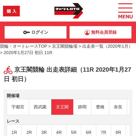
ログイン
無料会員登録
競輪・オートレースTOP
>
京王閣競輪場
>
出走表一覧（2020年1月）
>
2020年1月27日 初日 11R
京王閣競輪 出走表詳細（11R 2020年1月27
日 初日）
開催場
宇都宮
西武園
京王閣
静岡
豊橋
奈良
和
レース
1R
2R
3R
4R
5R
6R
7R
8R
9R