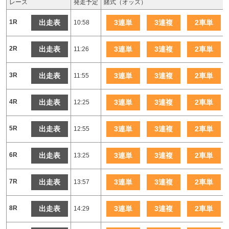
レース
発走予定
賭式（オッズ）
出走表
3連単
3連複
2車単
1R
10:58
出走表
3連単
3連複
2車単
2R
11:26
出走表
3連単
3連複
2車単
3R
11:55
出走表
3連単
3連複
2車単
4R
12:25
出走表
3連単
3連複
2車単
5R
12:55
出走表
3連単
3連複
2車単
6R
13:25
出走表
3連単
3連複
2車単
7R
13:57
出走表
3連単
3連複
2車単
8R
14:29