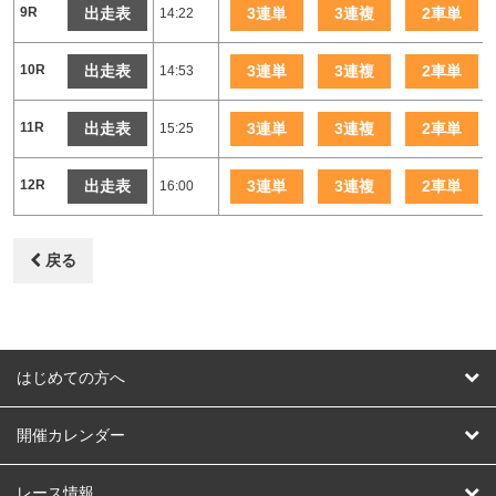
出走表
3連単
3連複
2車単
9R
14:22
出走表
3連単
3連複
2車単
10R
14:53
出走表
3連単
3連複
2車単
11R
15:25
出走表
3連単
3連複
2車単
12R
16:00
戻る
はじめての方へ
はじめての方へ
開催カレンダー
競輪
レース情報