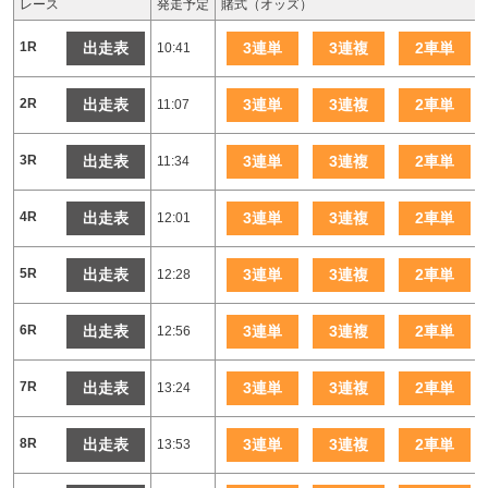
レース
発走予定
賭式（オッズ）
出走表
3連単
3連複
2車単
1R
10:41
出走表
3連単
3連複
2車単
2R
11:07
出走表
3連単
3連複
2車単
3R
11:34
出走表
3連単
3連複
2車単
4R
12:01
出走表
3連単
3連複
2車単
5R
12:28
出走表
3連単
3連複
2車単
6R
12:56
出走表
3連単
3連複
2車単
7R
13:24
出走表
3連単
3連複
2車単
8R
13:53