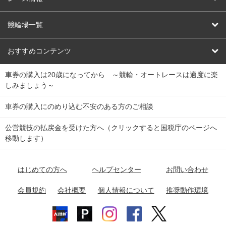
オートレース
レース予想
競輪場一覧
競輪くじ
レース結果
北日本
函館競輪場
青森競輪場
いわき平競輪場
おすすめコンテンツ
車券の購入は20歳になってから ～競輪・オートレースは適度に楽
Dokanto!
キャリーオーバー一覧
関
競輪選手情報
弥彦競輪場
前橋競輪場
取手競輪場
宇都宮競輪場
しみましょう～
東
大宮競輪場
西武園競輪場
京王閣競輪場
立川競輪場
チャリロトプラザ
Perfecta Navi
車券の購入にのめり込む不安のある方のご相談
南
松戸競輪場
千葉競輪場
川崎競輪場
平塚競輪場
公営競技の払戻金を受けた方へ（クリックすると国税庁のページへ
netkeirin
関
移動します）
小田原競輪場
伊東競輪場
静岡競輪場
東
ケイリンガル
中
名古屋競輪場
岐阜競輪場
大垣競輪場
豊橋競輪場
はじめての方へ
ヘルプセンター
お問い合わせ
部
チャリレンジャー
富山競輪場
松阪競輪場
四日市競輪場
会員規約
会社概要
個人情報について
推奨動作環境
競輪場情報
近
福井競輪場
奈良競輪場
向日町競輪場
和歌山競輪場
畿