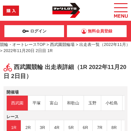
ログイン
無料会員登録
競輪・オートレースTOP
>
西武園競輪場
>
出走表一覧（2022年11月）
>
2022年11月20日 2日目 1R
西武園競輪 出走表詳細（1R 2022年11月20
日 2日目）
開催場
西武園
平塚
富山
和歌山
玉野
小松島
武
レース
1R
2R
3R
4R
5R
6R
7R
8R
9R