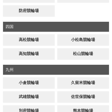
防府競輪場
四国
高松競輪場
小松島競輪場
高知競輪場
松山競輪場
九州
小倉競輪場
久留米競輪場
武雄競輪場
佐世保競輪場
別府競輪場
熊本競輪場