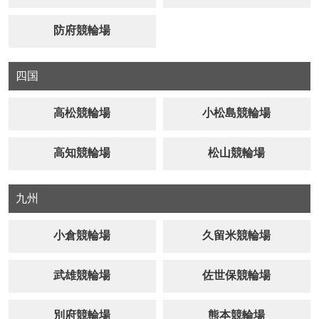
防府競輪場
四国
高松競輪場
小松島競輪場
高知競輪場
松山競輪場
九州
小倉競輪場
久留米競輪場
武雄競輪場
佐世保競輪場
別府競輪場
熊本競輪場