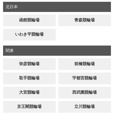
北日本
函館競輪場
青森競輪場
いわき平競輪場
関東
弥彦競輪場
前橋競輪場
取手競輪場
宇都宮競輪場
大宮競輪場
西武園競輪場
京王閣競輪場
立川競輪場