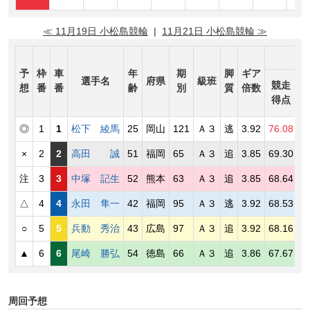
≪ 11月19日 小松島競輪
|
11月21日 小松島競輪 ≫
予
枠
車
年
期
脚
ギア
選手名
府県
級班
競走
1
想
番
番
齢
別
質
倍数
得点
◎
1
1
松下 綾馬
25
岡山
121
Ａ３
逃
3.92
76.08
8
×
2
2
高田 誠
51
福岡
65
Ａ３
追
3.85
69.30
1
注
3
3
中塚 記生
52
熊本
63
Ａ３
追
3.85
68.64
0
△
4
4
永田 隼一
42
福岡
95
Ａ３
逃
3.92
68.53
3
○
5
5
兵動 秀治
43
広島
97
Ａ３
追
3.92
68.16
6
▲
6
6
尾崎 勝弘
54
徳島
66
Ａ３
追
3.86
67.67
0
周回予想