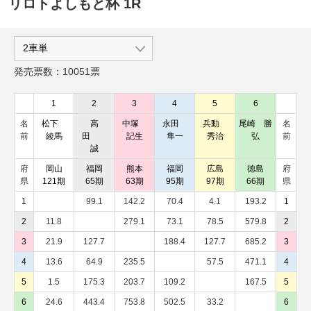
リロトよしもと杯 1R
発売票数：10051票
1
2
3
4
5
6
名
松下
高
中塚
永田
兵動
尾崎 勝
名
前
綾馬
田
記生
隼一
秀治
弘
前
誠
府
岡山
福岡
熊本
福岡
広島
徳島
府
県
121期
65期
63期
95期
97期
66期
県
1
99.1
142.2
70.4
4.1
193.2
1
2
11.8
279.1
73.1
78.5
579.8
2
3
21.9
127.7
188.4
127.7
685.2
3
4
13.6
64.9
235.5
57.5
471.1
4
5
1.5
175.3
203.7
109.2
167.5
5
6
24.6
443.4
753.8
502.5
33.2
6