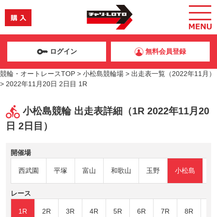
ログイン
無料会員登録
競輪・オートレースTOP
>
小松島競輪場
>
出走表一覧（2022年11月）
>
2022年11月20日 2日目 1R
小松島競輪 出走表詳細（1R 2022年11月20
日 2日目）
開催場
西武園
平塚
富山
和歌山
玉野
小松島
武
レース
1R
2R
3R
4R
5R
6R
7R
8R
9R