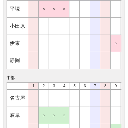
平塚
○
○
○
小田原
伊東
○
○
静岡
中部
1
2
3
4
5
6
7
8
9
1
名古屋
岐阜
○
○
○