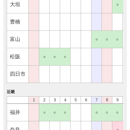
大垣
○
○
豊橋
富山
○
○
○
松阪
○
○
○
四日市
近畿
1
2
3
4
5
6
7
8
9
1
福井
○
○
○
○
○
○
奈良
○
○