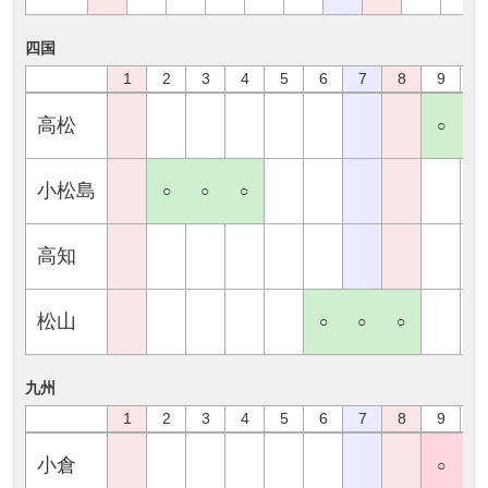
四国
1
2
3
4
5
6
7
8
9
1
高松
○
○
小松島
○
○
○
高知
松山
○
○
○
九州
1
2
3
4
5
6
7
8
9
1
小倉
○
○