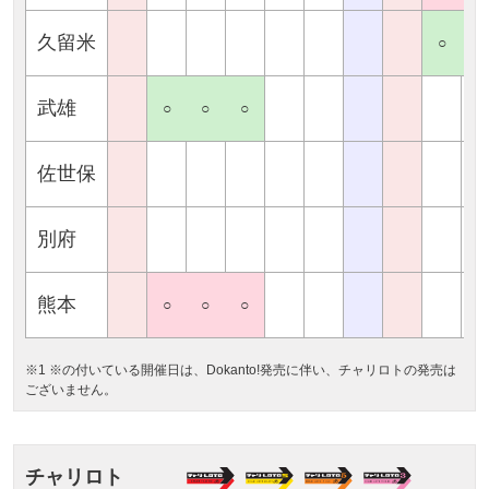
久留米
○
○
武雄
○
○
○
佐世保
別府
熊本
○
○
○
※1 ※の付いている開催日は、Dokanto!発売に伴い、チャリロトの発売は
ございません。
チャリロト