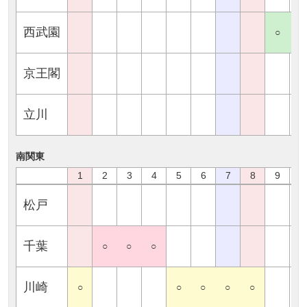
西武園
○
○
京王閣
立川
南関東
1
2
3
4
5
6
7
8
9
1
松戸
千葉
○
○
○
川崎
○
○
○
○
○