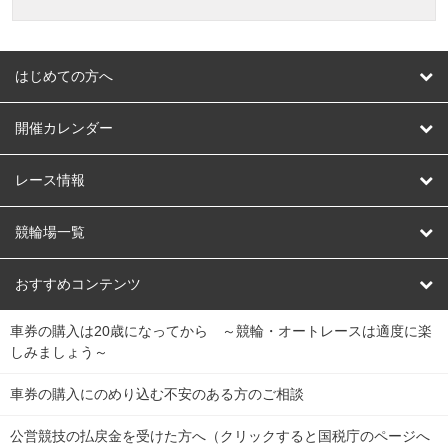
はじめての方へ
はじめての方へ
開催カレンダー
競輪
レース情報
オートレース
レース予想
競輪場一覧
競輪くじ
レース結果
北日本
函館競輪場
青森競輪場
いわき平競輪場
おすすめコンテンツ
車券の購入は20歳になってから ～競輪・オートレースは適度に楽
Dokanto!
キャリーオーバー一覧
関
競輪選手情報
弥彦競輪場
前橋競輪場
取手競輪場
宇都宮競輪場
しみましょう～
東
大宮競輪場
西武園競輪場
京王閣競輪場
立川競輪場
チャリロトプラザ
Perfecta Navi
車券の購入にのめり込む不安のある方のご相談
南
松戸競輪場
千葉競輪場
川崎競輪場
平塚競輪場
公営競技の払戻金を受けた方へ（クリックすると国税庁のページへ
netkeirin
関