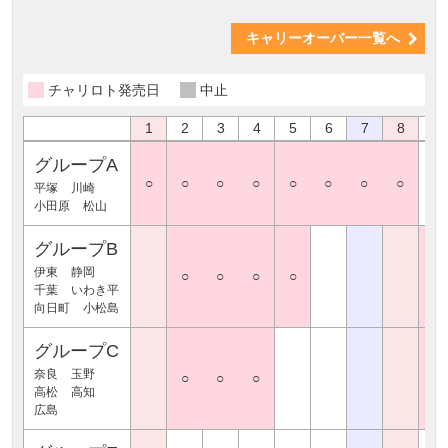
キャリーオーバー一覧へ
チャリロト発売日
中止
1
2
3
4
5
6
7
8
9
グループA
○
○
○
○
○
○
○
○
平塚
川崎
小田原
松山
グループB
伊東
静岡
○
○
○
○
○
千葉
いわき平
向日町
小松島
グループC
奈良
玉野
○
○
○
○
高松
高知
広島