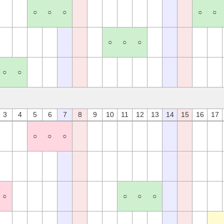
○
○
○
○
○
○
○
○
○
○
3
4
5
6
7
8
9
10
11
12
13
14
15
16
17
○
○
○
○
○
○
○