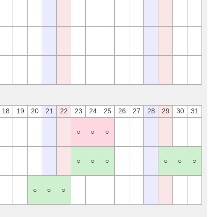
18
19
20
21
22
23
24
25
26
27
28
29
30
31
○
○
○
○
○
○
○
○
○
○
○
○