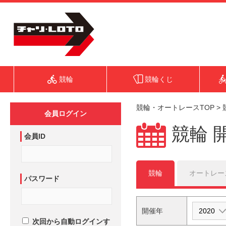
競輪
競輪くじ
競輪・オートレースTOP
>
会員ログイン
競輪 
会員ID
競輪
オートレー
パスワード
開催年
次回から自動ログインす