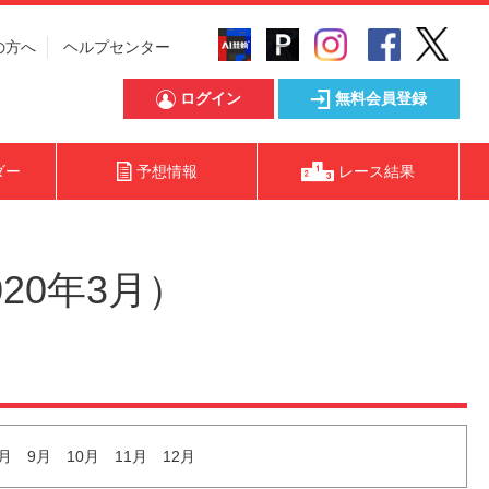
の方へ
ヘルプセンター
ログイン
無料会員登録
ダー
予想情報
レース結果
20年3月）
月
9月
10月
11月
12月