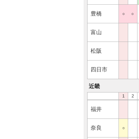
豊橋
○
○
富山
松阪
四日市
近畿
1
2
福井
奈良
○