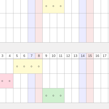
○
○
○
3
4
5
6
7
8
9
10
11
12
13
14
15
16
17
○
○
○
○
○
○
○
○
○