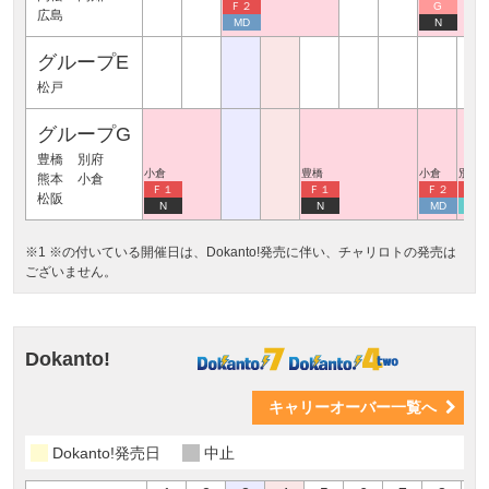
Ｆ２
G
広島
MD
N
グループE
松戸
グループG
豊橋
別府
小倉
豊橋
小倉
別府
熊本
小倉
Ｆ１
Ｆ１
Ｆ２
Ｆ２
松阪
N
N
MD
Mo
※1 ※の付いている開催日は、Dokanto!発売に伴い、チャリロトの発売は
ございません。
Dokanto!
キャリーオーバー一覧へ
Dokanto!発売日
中止