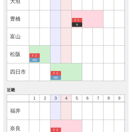
大垣
豊橋
Ｆ１
N
富山
松阪
Ｆ２
MD
四日市
Ｆ２
MD
近畿
1
2
3
4
5
6
7
8
9
1
福井
奈良
Ｆ２