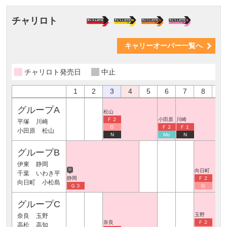
チャリロト
キャリーオーバー一覧へ
チャリロト発売日
中止
1
2
3
4
5
6
7
8
9
グループA
松山
Ｆ２
小田原
川崎
平塚
川崎
G
Ｆ２
Ｆ１
小田原
松山
N
Mo
N
グループB
伊東
静岡
※
向日町
千葉
いわき平
静岡
Ｆ２
向日町
小松島
Ｇ３
G
グループC
玉野
奈良
玉野
奈良
Ｆ２
高松
高知