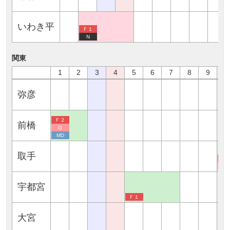
いわき平
Ｆ１
N
関東
1
2
3
4
5
6
7
8
9
1
弥彦
Ｆ２
前橋
G
MD
取手
Ｆ
G
宇都宮
Ｆ１
大宮