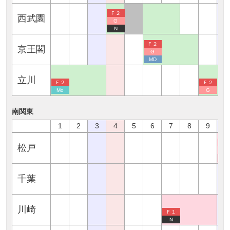
Ｆ２
西武園
G
N
Ｆ２
京王閣
G
MD
立川
Ｆ２
Ｆ２
Mo
G
南関東
1
2
3
4
5
6
7
8
9
1
Ｆ
松戸
G
N
千葉
川崎
Ｆ１
N