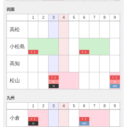
四国
1
2
3
4
5
6
7
8
9
1
高松
小松島
Ｆ１
Ｆ１
高知
Ｆ２
Ｆ２
松山
G
G
N
MD
九州
1
2
3
4
5
6
7
8
9
1
小倉
Ｆ１
Ｆ２
N
MD