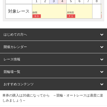
1
2
3
4
5
6
7
8
9
対象レース
静岡
岸和田
岐阜
Ｇ３
Ｆ１
Ｇ
はじめての方へ
はじめての方へ
開催カレンダー
競輪
レース情報
オートレース
レース予想
競輪場一覧
競輪くじ
レース結果
北日本
函館競輪場
青森競輪場
いわき平競輪場
おすすめコンテンツ
車券の購入は20歳になってから ～競輪・オートレースは適度に楽
Dokanto!
キャリーオーバー一覧
関
競輪選手情報
弥彦競輪場
前橋競輪場
取手競輪場
宇都宮競輪場
しみましょう～
東
大宮競輪場
西武園競輪場
京王閣競輪場
立川競輪場