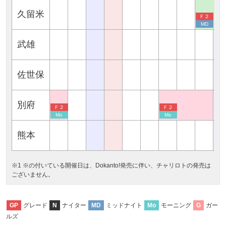
久留米
Ｆ２
MD
武雄
佐世保
別府
Ｆ２
Ｆ２
Mo
Mo
熊本
※1 ※の付いている開催日は、Dokanto!発売に伴い、チャリロトの発売は
ございません。
グレード
ナイター
ミッドナイト
モーニング
ガー
GP
N
MD
Mo
G
ルズ