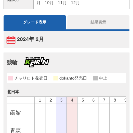
月
10月
11月
12月
グレード表示
結果表示
2024年 2月
競輪
チャリロト発売日
dokanto発売日
中止
北日本
1
2
3
4
5
6
7
8
9
函館
青森