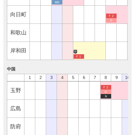
MD
向日町
Ｆ２
G
和歌山
岸和田
※
Ｆ１
中国
1
2
3
4
5
6
7
8
9
10
Ｆ２
玉野
G
N
広島
防府