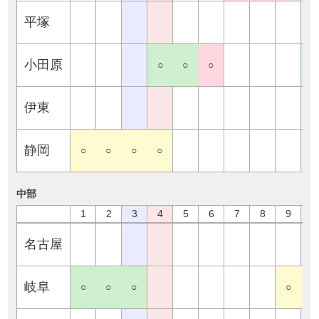
平塚
小田原
○
○
○
○
伊東
静岡
○
○
○
○
中部
1
2
3
4
5
6
7
8
9
1
名古屋
岐阜
○
○
○
○
○