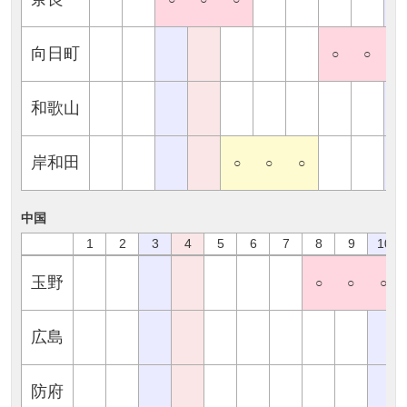
向日町
○
○
○
和歌山
岸和田
○
○
○
中国
1
2
3
4
5
6
7
8
9
10
玉野
○
○
○
広島
防府