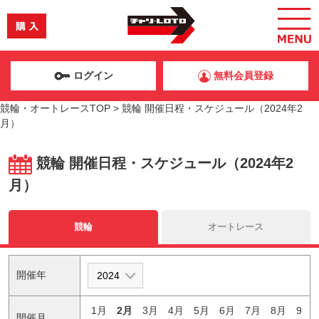
ログイン
無料会員登録
競輪・オートレースTOP
>
競輪 開催日程・スケジュール（2024年2
月）
競輪 開催日程・スケジュール（2024年2
月）
競輪
オートレース
開催年
1月
2月
3月
4月
5月
6月
7月
8月
9
開催月