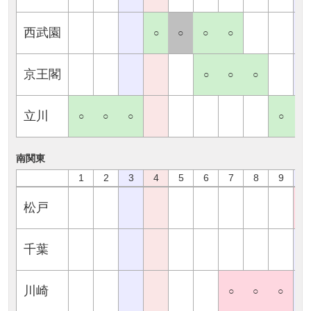
西武園
○
○
○
○
京王閣
○
○
○
立川
○
○
○
○
○
南関東
1
2
3
4
5
6
7
8
9
1
松戸
○
千葉
川崎
○
○
○