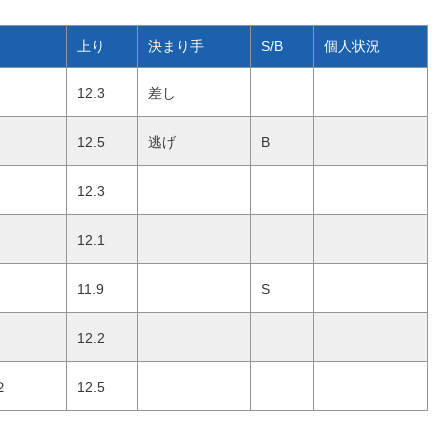
上り
決まり手
S/B
個人状況
12.3
差し
12.5
逃げ
B
12.3
12.1
11.9
S
12.2
２
12.5