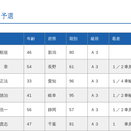
チ予選
年齢
府県
期別
級班
着差
順規
46
新潟
80
Ａ３
 章
54
長野
61
Ａ３
１／２車
正法
33
愛知
96
Ａ３
１／４車
慎治
41
岐阜
95
Ａ３
１／２車
浩一
56
静岡
57
Ａ３
１／２車
貴志
47
千葉
81
Ａ３
１ 車