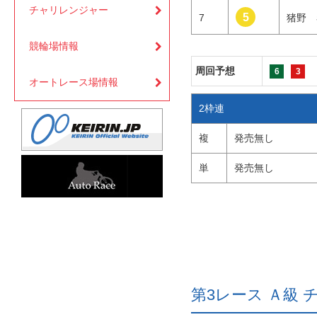
チャリレンジャー
5
7
猪野 
競輪場情報
周回予想
6
3
オートレース場情報
2枠連
複
発売無し
単
発売無し
第3レース Ａ級 