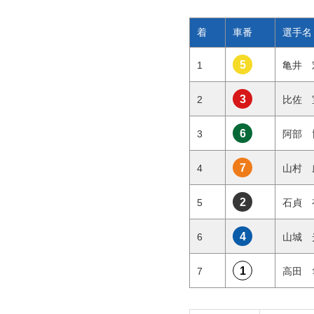
着
車番
選手名
5
1
亀井 
3
2
比佐 
6
3
阿部 
7
4
山村 
2
5
石貞 
4
6
山城 
1
7
高田 