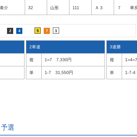
泰介
32
山形
111
Ａ３
７ 車
2
4
5
7
1
2車連
3連勝
複
1=7
7,330円
複
1=4=
単
1-7
31,550円
単
1-7-4
チ予選