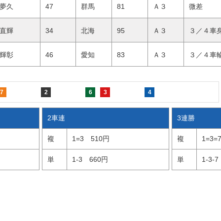
夢久
47
群馬
81
Ａ３
微差
直輝
34
北海
95
Ａ３
３／４車
輝彰
46
愛知
83
Ａ３
３／４車
7
2
6
3
4
2車連
3連勝
複
1=3
510円
複
1=3=
単
1-3
660円
単
1-3-7