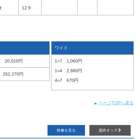
身
12.9
ワイド
7
20,010円
1=7
1,060円
1=4
2,880円
252,270円
4=7
670円
ページTOPへ戻る
映像を見る
最終オッズ