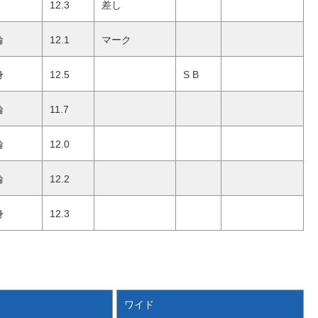
12.3
差し
輪
12.1
マーク
身
12.5
S B
輪
11.7
輪
12.0
輪
12.2
身
12.3
ワイド