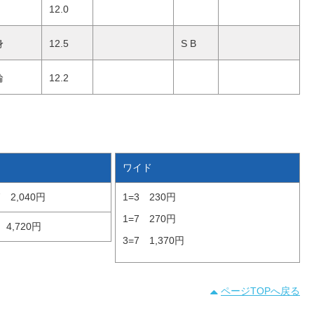
12.0
身
12.5
S B
輪
12.2
ワイド
7
2,040円
1=3
230円
1=7
270円
4,720円
3=7
1,370円
ページTOPへ戻る