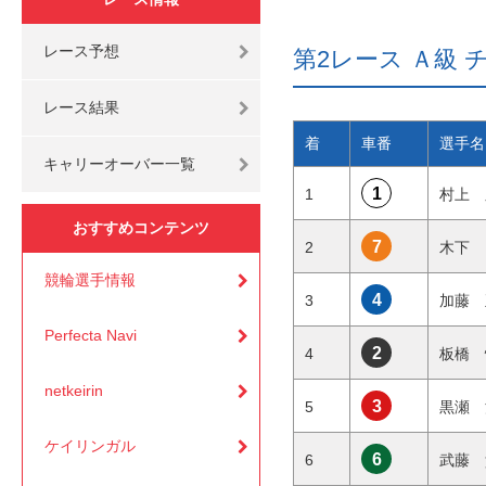
レース予想
第2レース Ａ級 
レース結果
着
車番
選手名
キャリーオーバー一覧
1
1
村上 
おすすめコンテンツ
7
2
木下
競輪選手情報
4
3
加藤 
Perfecta Navi
2
4
板橋 
netkeirin
3
5
黒瀬 
ケイリンガル
6
6
武藤 