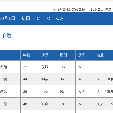
≪ 9月24日 弥彦競輪
|
10月2日 弥彦
年10月1日 初日 Ｆ２ ＣＴＣ杯
チ予選
年齢
府県
期別
級班
着差
大翔
27
茨城
117
Ａ３
 潤
44
神奈
86
Ａ３
２ 車
俊弥
36
山梨
96
Ａ３
３／４車
 茂
48
奈良
78
Ａ３
１／２車