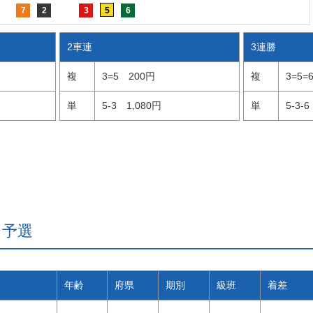
7
2
3
5
6
2車連
3連勝
複
3=5
200円
複
3=5=
単
5-3
1,080円
単
5-3-6
チ予選
年齢
府県
期別
級班
着差