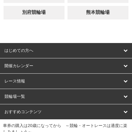
別府競輪場
熊本競輪場
はじめての方へ
はじめての方へ
開催カレンダー
競輪
レース情報
オートレース
レース予想
競輪場一覧
競輪くじ
レース結果
北日本
函館競輪場
青森競輪場
いわき平競輪場
おすすめコンテンツ
車券の購入は20歳になってから ～競輪・オートレースは適度に楽
Dokanto!
キャリーオーバー一覧
関
競輪選手情報
弥彦競輪場
前橋競輪場
取手競輪場
宇都宮競輪場
しみましょう～