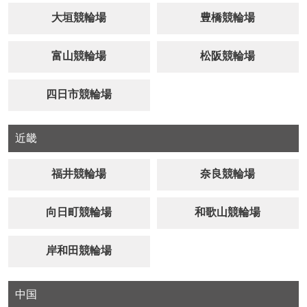
大垣競輪場
豊橋競輪場
富山競輪場
松阪競輪場
四日市競輪場
近畿
福井競輪場
奈良競輪場
向日町競輪場
和歌山競輪場
岸和田競輪場
中国