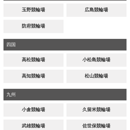
玉野競輪場
広島競輪場
防府競輪場
四国
高松競輪場
小松島競輪場
高知競輪場
松山競輪場
九州
小倉競輪場
久留米競輪場
武雄競輪場
佐世保競輪場