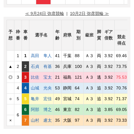
≪ 9月24日 弥彦競輪
|
10月2日 弥彦競輪 ≫
予
枠
車
年
期
脚
ギア
選手名
府県
級班
競走
1
想
番
番
齢
別
質
倍数
得点
1
1
高田 隼人
41
千葉
88
Ａ３
両
3.92
69.46
4
▲
2
2
石貞 有基
36
兵庫
100
Ａ３
両
3.92
73.75
3
◎
3
3
比佐 宝太
21
福島
121
Ａ３
逃
3.92
75.53
6
4
4
山城 光央
53
静岡
64
Ａ３
追
3.92
70.76
0
○
5
5
亀井 宏佳
49
宮城
74
Ａ３
追
3.92
71.37
0
6
阿部 博之
46
東京
82
Ａ３
追
3.85
69.05
0
6
×
7
山村 慮太
35
大阪
97
Ａ３
両
3.92
73.33
0