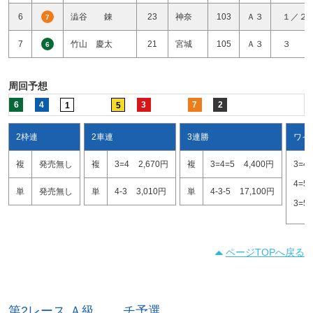
6
澁谷 錬
23
神奈
103
Ａ３
１／２
7
7
竹山 慶太
21
宮城
105
Ａ３
３ 
6
周回予想
6
4
3
7
2
1
5
2枠連
2車連
3連勝
ワイ
複
発売無し
複
3=4
2,670円
複
3=4=5
4,400円
3=4
4=5
単
発売無し
単
4-3
3,010円
単
4-3-5
17,100円
3=5
ページTOPへ戻る
第2レース Ａ級 チ予選