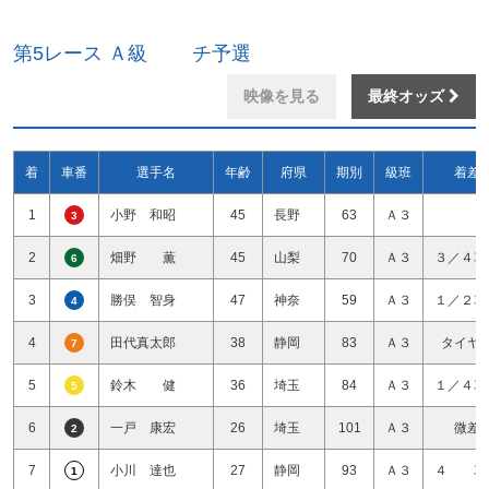
第5レース Ａ級 チ予選
映像を見る
最終オッズ
着
車番
選手名
年齢
府県
期別
級班
着差
1
小野 和昭
45
長野
63
Ａ３
3
2
畑野 薫
45
山梨
70
Ａ３
３／４車
6
3
勝俣 智身
47
神奈
59
Ａ３
１／２車
4
4
田代真太郎
38
静岡
83
Ａ３
タイヤ
7
5
鈴木 健
36
埼玉
84
Ａ３
１／４車
5
6
一戸 康宏
26
埼玉
101
Ａ３
微差
2
7
小川 達也
27
静岡
93
Ａ３
４ 車
1