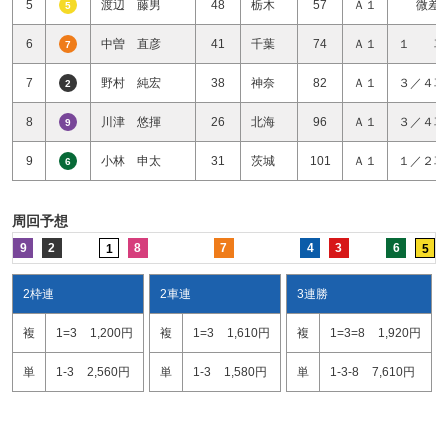
5
渡辺 藤男
48
栃木
57
Ａ１
微差
5
6
中曽 直彦
41
千葉
74
Ａ１
１ 車
7
7
野村 純宏
38
神奈
82
Ａ１
３／４車
2
8
川津 悠揮
26
北海
96
Ａ１
３／４車
9
9
小林 申太
31
茨城
101
Ａ１
１／２車
6
周回予想
9
2
8
7
4
3
6
1
5
2枠連
2車連
3連勝
複
1=3
1,200円
複
1=3
1,610円
複
1=3=8
1,920円
単
1-3
2,560円
単
1-3
1,580円
単
1-3-8
7,610円