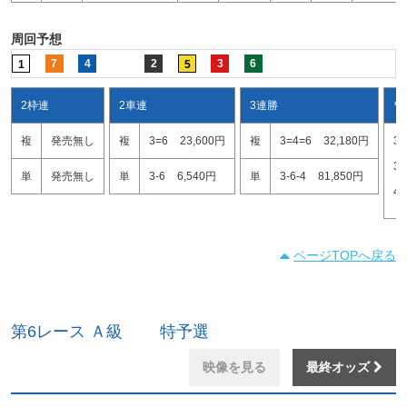
周回予想
7
4
2
3
6
1
5
2枠連
2車連
3連勝
ワ
複
発売無し
複
3=6
23,600円
複
3=4=6
32,180円
3
3
単
発売無し
単
3-6
6,540円
単
3-6-4
81,850円
4
ページTOPへ戻る
第6レース Ａ級 特予選
映像を見る
最終オッズ