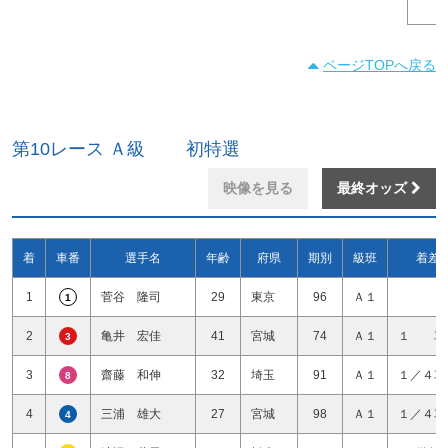
ページTOPへ戻る
第10レース Ａ級 初特選
映像を見る
最終オッズ
着
車番
選手名
年齢
府県
期別
級班
着差
1
菅谷 隆司
29
東京
96
Ａ１
1
2
亀井 宏佳
41
宮城
74
Ａ１
１ 車
3
3
齋藤 和伸
32
埼玉
91
Ａ１
１／４車
8
4
三浦 雄大
27
宮城
98
Ａ１
１／４車
4