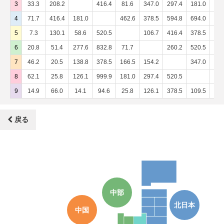
3
33.3
208.2
416.4
81.6
347.0
297.4
181.0
11
4
71.7
416.4
181.0
462.6
378.5
594.8
694.0
26
5
7.3
130.1
58.6
520.5
106.7
416.4
378.5
35
6
20.8
51.4
277.6
832.8
71.7
260.2
520.5
130
7
46.2
20.5
138.8
378.5
166.5
154.2
347.0
154
8
62.1
25.8
126.1
999.9
181.0
297.4
520.5
74
9
14.9
66.0
14.1
94.6
25.8
126.1
378.5
109.5
戻る
中部
北日本
中国