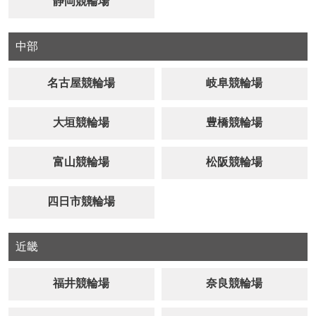
静岡競輪場
中部
名古屋競輪場
岐阜競輪場
大垣競輪場
豊橋競輪場
富山競輪場
松阪競輪場
四日市競輪場
近畿
福井競輪場
奈良競輪場