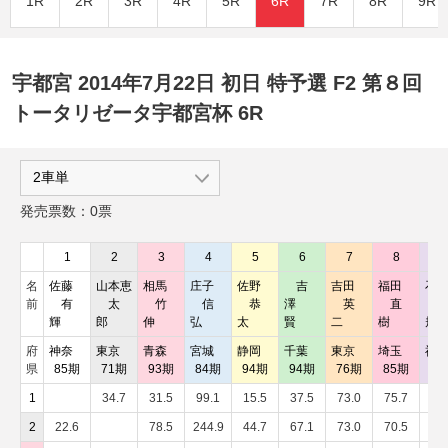
1R
2R
3R
4R
5R
6R
7R
8R
9R
宇都宮 2014年7月22日 初日 特予選 F2 第８回
トータリゼータ宇都宮杯 6R
発売票数：0票
1
2
3
4
5
6
7
8
9
名
佐藤
山本恵
相馬
庄子
佐野
吉
吉田
福田
石
前
有
太
竹
信
恭
澤
英
直
輝
郎
伸
弘
太
賢
二
樹
府
神奈
東京
青森
宮城
静岡
千葉
東京
埼玉
福
県
85期
71期
93期
84期
94期
94期
76期
85期
93
1
34.7
31.5
99.1
15.5
37.5
73.0
75.7
15
2
22.6
78.5
244.9
44.7
67.1
73.0
70.5
36