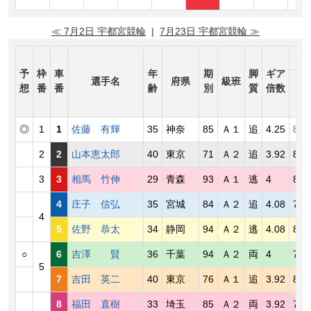
≪ 7月2日 宇都宮競輪
|
7月23日 宇都宮競輪 ≫
予
枠
車
年
期
脚
ギア
選手名
府県
級班
競
想
番
番
齢
別
質
倍数
得
◎
1
1
佐藤 有輝
35
神奈
85
Ａ１
追
4.25
89.
2
2
山本恵太郎
40
東京
71
Ａ２
追
3.92
85.
3
3
相馬 竹伸
29
青森
93
Ａ１
逃
4
81.
4
庄子 信弘
35
宮城
84
Ａ２
追
4.08
79.
4
5
佐野 恭太
34
静岡
94
Ａ２
逃
4.08
83.
○
6
吉澤 賢
36
千葉
94
Ａ２
両
4
73.
5
7
吉田 英二
40
東京
76
Ａ１
追
3.92
83.
8
福田 直樹
33
埼玉
85
Ａ２
両
3.92
79.