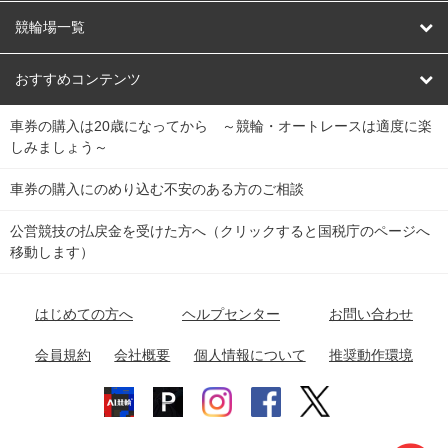
オートレース
レース予想
競輪場一覧
競輪くじ
レース結果
北日本
函館競輪場
青森競輪場
いわき平競輪場
おすすめコンテンツ
車券の購入は20歳になってから ～競輪・オートレースは適度に楽
Dokanto!
キャリーオーバー一覧
関
競輪選手情報
弥彦競輪場
前橋競輪場
取手競輪場
宇都宮競輪場
しみましょう～
東
大宮競輪場
西武園競輪場
京王閣競輪場
立川競輪場
チャリロトプラザ
Perfecta Navi
車券の購入にのめり込む不安のある方のご相談
南
松戸競輪場
千葉競輪場
川崎競輪場
平塚競輪場
公営競技の払戻金を受けた方へ（クリックすると国税庁のページへ
netkeirin
関
移動します）
小田原競輪場
伊東競輪場
静岡競輪場
東
ケイリンガル
中
名古屋競輪場
岐阜競輪場
大垣競輪場
豊橋競輪場
はじめての方へ
ヘルプセンター
お問い合わせ
部
チャリレンジャー
富山競輪場
松阪競輪場
四日市競輪場
会員規約
会社概要
個人情報について
推奨動作環境
競輪場情報
近
福井競輪場
奈良競輪場
向日町競輪場
和歌山競輪場
畿
岸和田競輪場
オートレース場情報