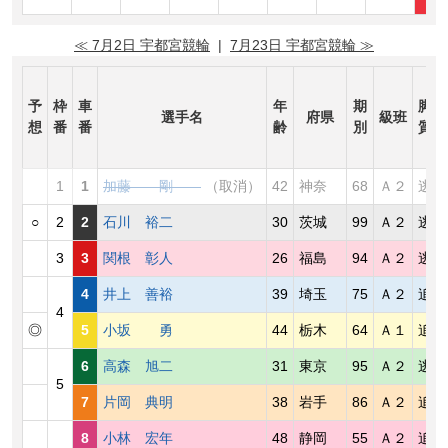
≪ 7月2日 宇都宮競輪
|
7月23日 宇都宮競輪 ≫
予
枠
車
年
期
脚
選手名
府県
級班
想
番
番
齢
別
質
1
1
加藤 剛
（取消）
42
神奈
68
Ａ２
逃
○
2
2
石川 裕二
30
茨城
99
Ａ２
逃
3
3
関根 彰人
26
福島
94
Ａ２
逃
4
井上 善裕
39
埼玉
75
Ａ２
追
4
◎
5
小坂 勇
44
栃木
64
Ａ１
追
6
高森 旭二
31
東京
95
Ａ２
逃
5
7
片岡 典明
38
岩手
86
Ａ２
追
8
小林 宏年
48
静岡
55
Ａ２
追