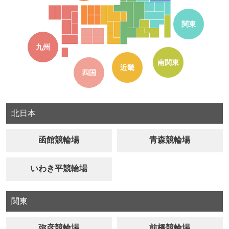
関東
九州
南関東
近畿
四国
北日本
函館競輪場
青森競輪場
いわき平競輪場
関東
弥彦競輪場
前橋競輪場