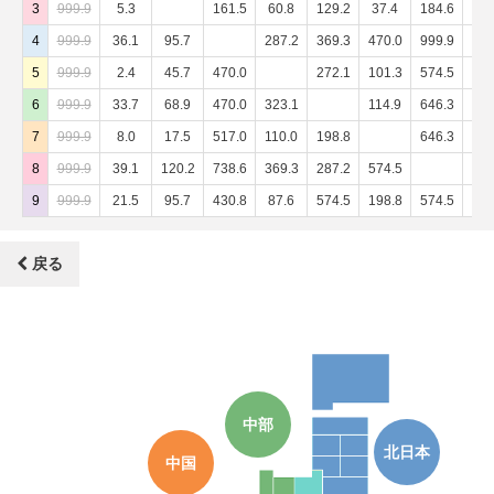
3
999.9
5.3
161.5
60.8
129.2
37.4
184.6
191
4
999.9
36.1
95.7
287.2
369.3
470.0
999.9
344
5
999.9
2.4
45.7
470.0
272.1
101.3
574.5
129
6
999.9
33.7
68.9
470.0
323.1
114.9
646.3
397
7
999.9
8.0
17.5
517.0
110.0
198.8
646.3
369
8
999.9
39.1
120.2
738.6
369.3
287.2
574.5
646
9
999.9
21.5
95.7
430.8
87.6
574.5
198.8
574.5
戻る
中部
北日本
中国