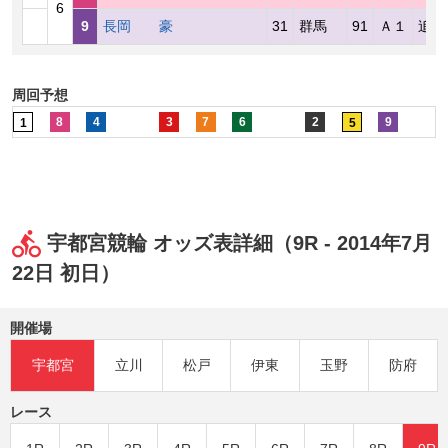
6
9
長岡 豪
31
群馬
91
Ａ１
追
周回予想
8
4
3
7
6
2
9
1
5
宇都宮競輪 オッズ表詳細（9R - 2014年7月
22日 初日）
開催場
宇都宮
立川
松戸
伊東
玉野
防府
レース