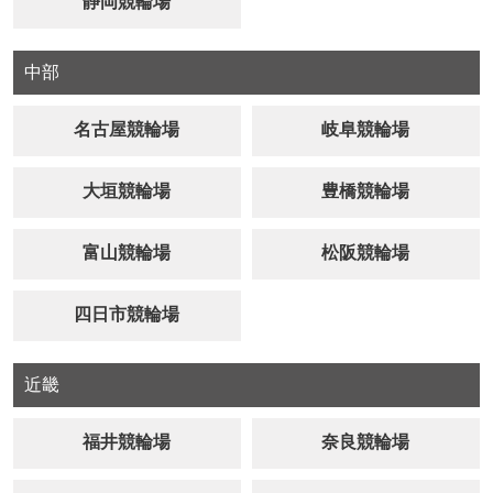
静岡競輪場
中部
名古屋競輪場
岐阜競輪場
大垣競輪場
豊橋競輪場
富山競輪場
松阪競輪場
四日市競輪場
近畿
福井競輪場
奈良競輪場