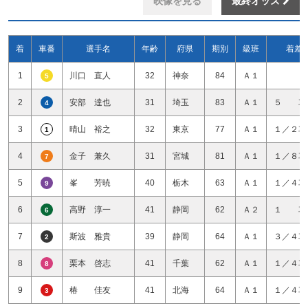
映像を見る
最終オッズ
着
車番
選手名
年齢
府県
期別
級班
着差
1
川口 直人
32
神奈
84
Ａ１
5
2
安部 達也
31
埼玉
83
Ａ１
５ 車
4
3
晴山 裕之
32
東京
77
Ａ１
１／２車
1
4
金子 兼久
31
宮城
81
Ａ１
１／８車
7
5
峯 芳暁
40
栃木
63
Ａ１
１／４車
9
6
高野 淳一
41
静岡
62
Ａ２
１ 車
6
7
斯波 雅貴
39
静岡
64
Ａ１
３／４車
2
8
栗本 啓志
41
千葉
62
Ａ１
１／４車
8
9
椿 佳友
41
北海
64
Ａ１
１／４車
3