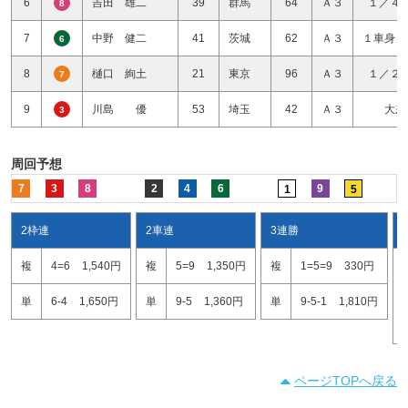
6
吉田 雄二
39
群馬
64
Ａ３
１／４
8
7
中野 健二
41
茨城
62
Ａ３
１車身１
6
8
樋口 絢土
21
東京
96
Ａ３
１／２
7
9
川島 優
53
埼玉
42
Ａ３
大差
3
周回予想
7
3
8
2
4
6
9
1
5
2枠連
2車連
3連勝
複
4=6
1,540円
複
5=9
1,350円
複
1=5=9
330円
単
6-4
1,650円
単
9-5
1,360円
単
9-5-1
1,810円
ページTOPへ戻る