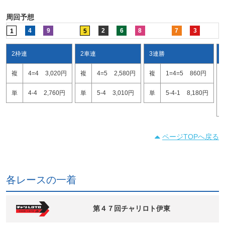
周回予想
4
9
2
6
8
7
3
1
5
2枠連
2車連
3連勝
複
4=4
3,020円
複
4=5
2,580円
複
1=4=5
860円
単
4-4
2,760円
単
5-4
3,010円
単
5-4-1
8,180円
ページTOPへ戻る
各レースの一着
第４７回チャリロト伊東