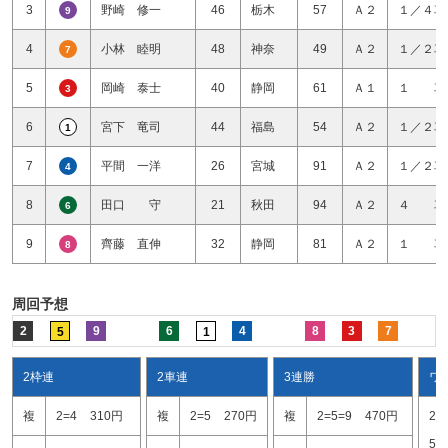
3
野崎 修一
46
栃木
57
Ａ２
１／４車
9
4
小林 睦明
48
神奈
49
Ａ２
１／２車
7
5
岡崎 泰士
40
静岡
61
Ａ１
１ 車
3
6
宮下 竜司
44
福島
54
Ａ２
１／２車
1
7
平間 一洋
26
宮城
91
Ａ２
１／２車
4
8
田口 守
21
秋田
94
Ａ２
４ 車
6
9
齊藤 直伸
32
静岡
81
Ａ２
１ 車
8
周回予想
2
9
6
4
8
3
7
5
1
2枠連
2車連
3連勝
ワ
複
2=4
310円
複
2=5
270円
複
2=5=9
470円
2=
5=