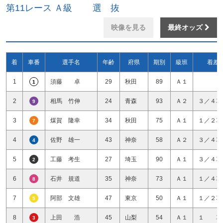
第11レース Ａ級 選 抜
映像を見る
最終オッズ
着
車番
選手名
年齢
府県
期別
級班
着差
1
須藤 卓
29
秋田
89
Ａ１
1
2
相馬 竹伸
24
青森
93
Ａ２
３／４車
9
3
煤賀 隆幸
34
秋田
75
Ａ１
１／２車
7
4
佐野 雄一
43
神奈
58
Ａ２
３／４車
4
5
工藤 考生
27
埼玉
90
Ａ１
３／４車
2
6
石井 規道
35
神奈
73
Ａ１
１／４車
8
7
阿部 文雄
47
東京
50
Ａ１
１／２車
5
8
上田 浩
45
山梨
54
Ａ１
１ 車
3