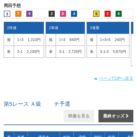
周回予想
7
9
2
8
4
3
6
1
5
2枠連
2車連
3連勝
複
1=3
1,310円
複
1=3
840円
複
1=3=5
240円
1
3
単
3-1
2,100円
単
3-1
2,720円
単
3-1-5
5,870円
1
ページTOPへ戻る
第5レース Ａ級 チ予選
映像を見る
最終オッズ