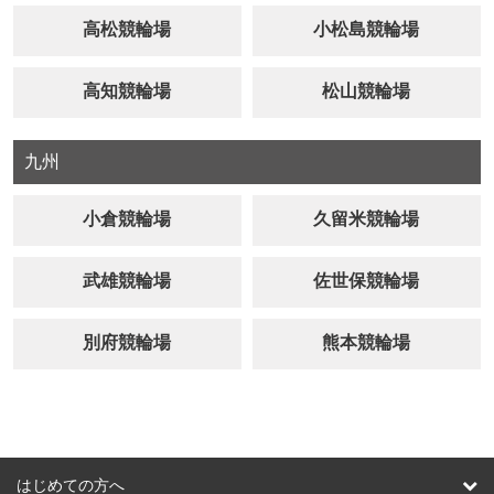
高松競輪場
小松島競輪場
高知競輪場
松山競輪場
九州
小倉競輪場
久留米競輪場
武雄競輪場
佐世保競輪場
別府競輪場
熊本競輪場
はじめての方へ