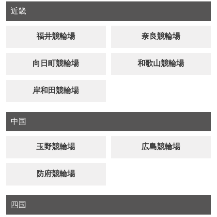
近畿
福井競輪場
奈良競輪場
向日町競輪場
和歌山競輪場
岸和田競輪場
中国
玉野競輪場
広島競輪場
防府競輪場
四国