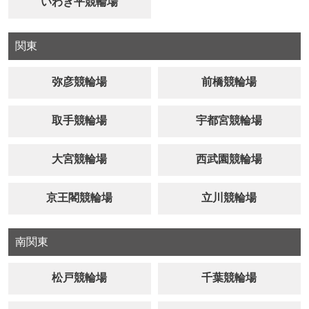
いわき平競輪場
関東
弥彦競輪場
前橋競輪場
取手競輪場
宇都宮競輪場
大宮競輪場
西武園競輪場
京王閣競輪場
立川競輪場
南関東
松戸競輪場
千葉競輪場