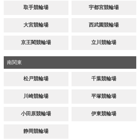
取手競輪場
宇都宮競輪場
大宮競輪場
西武園競輪場
京王閣競輪場
立川競輪場
南関東
松戸競輪場
千葉競輪場
川崎競輪場
平塚競輪場
小田原競輪場
伊東競輪場
静岡競輪場