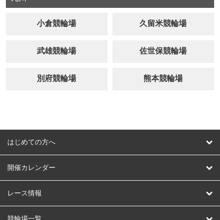
小倉競輪場
久留米競輪場
武雄競輪場
佐世保競輪場
別府競輪場
熊本競輪場
はじめての方へ
はじめての方へ
開催カレンダー
競輪
レース情報
オートレース
レース予想
競輪場一覧