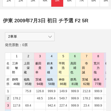
1R
2R
3R
4R
5R
6R
7R
8R
9R
伊東 2009年7月3日 初日 チ予選 F2 5R
発売票数：0票
1
2
3
4
5
6
7
8
9
名
三井
上田
藪田
鈴木
平岡
高田
寺
荒川
植
前
敏
栄
貴
春
浩
靖
田
力
郎
蔵
幸
雄
司
也
誠
哉
府
静岡
福島
茨城
福島
神奈
群馬
茨城
栃木
千
県
46期
95期
94期
58期
86期
81期
62期
77期
90
1
75.8
126.8
999.9
149.9
999.9
212.8
999.9
3.
2
178.2
48.5
106.4
549.7
999.9
178.2
999.9
10
3
117.8
69.4
942.4
227.4
999.9
23.4
999.9
4.