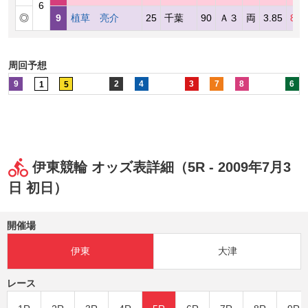
6
◎
9
植草 亮介
25
千葉
90
Ａ３
両
3.85
86.
周回予想
9
2
4
3
7
8
6
1
5
伊東競輪 オッズ表詳細（5R - 2009年7月3
日 初日）
開催場
伊東
大津
レース