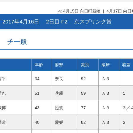
≪ 4月15日 向日町競輪
|
4月17日 向日
2017年4月16日 2日目 F2 京スプリング賞
級 チ一般
年齢
府県
期別
級班
着差
 哲平
34
奈良
92
Ａ３
 哲也
51
兵庫
59
Ａ３
１ 
 康博
43
滋賀
77
Ａ３
３／
 晴道
40
愛媛
82
Ａ３
２ 