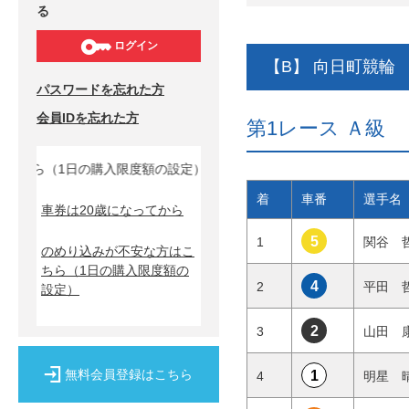
る
ログイン
【B】 向日町競輪 
パスワードを忘れた方
会員IDを忘れた方
第1レース Ａ
（1日の購入限度額の設定）↓
着
車番
選手名
車券は20歳になってから
5
1
関谷
のめり込みが不安な方はこ
ちら
（1日の購入限度額の
4
2
平田
設定）
2
3
山田
無料会員登録はこちら
1
4
明星