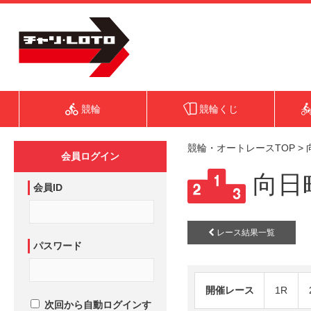
競輪
競輪くじ
競輪・オートレースTOP
>
会員ログイン
向日町
会員ID
レース結果一覧
パスワード
開催レース
1R
次回から自動ログインす