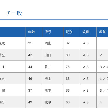
級 チ一般
年齢
府県
期別
級班
着差
 克政
31
岡山
92
Ａ３
 裕也
42
山口
80
Ａ３
２ 
 通
44
香川
78
Ａ３
３／
 辰男
46
熊本
66
Ａ３
１／
 潤
37
熊本
86
Ａ３
３／
野敏行
49
岐阜
60
Ａ３
４ 