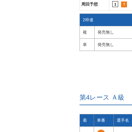
周回予想
1
7
2枠連
複
発売無し
単
発売無し
第4レース Ａ
着
車番
選手名