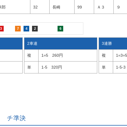
 卓郎
32
長崎
99
Ａ３
９ 
3
7
4
2
6
2車連
3連勝
複
1=5
260円
複
1=3=
単
1-5
320円
単
1-5-3
級 チ準決