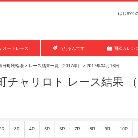
はじめて
オートレース
当たるんです
開催カレン
向日町競輪場
>
レース結果一覧（2017年）
>
2017年04月16日
チャリロト レース結果 （2
2R
3R
4R
5R
6R
7R
8R
9R
10R