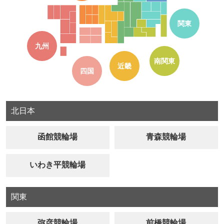
関東
九州
南関東
近畿
四国
北日本
函館競輪場
青森競輪場
いわき平競輪場
関東
弥彦競輪場
前橋競輪場