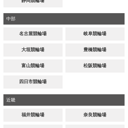
静岡競輪場
中部
名古屋競輪場
岐阜競輪場
大垣競輪場
豊橋競輪場
富山競輪場
松阪競輪場
四日市競輪場
近畿
福井競輪場
奈良競輪場