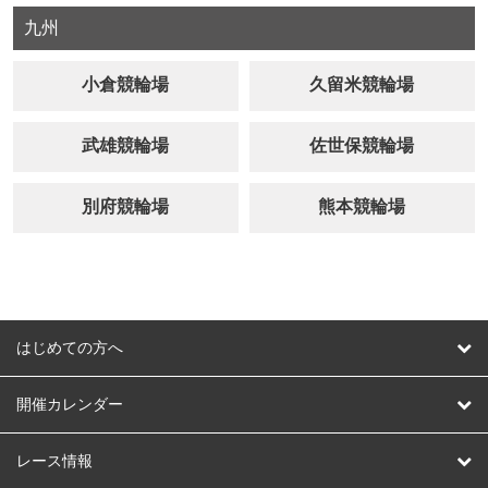
九州
小倉競輪場
久留米競輪場
武雄競輪場
佐世保競輪場
別府競輪場
熊本競輪場
はじめての方へ
はじめての方へ
開催カレンダー
競輪
レース情報