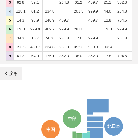
3
82.8
39.1
234.8
61.2
469.7
25.1
352.3
88
4
128.1
61.2
234.8
201.3
999.9
44.0
234.8
117
5
14.3
93.9
140.9
469.7
469.7
12.8
704.6
45
6
176.1
999.9
469.7
999.9
281.8
176.1
999.9
88
7
34.3
16.7
56.3
281.8
17.6
999.9
281.8
52
8
156.5
469.7
234.8
281.8
352.3
999.9
108.4
176
9
61.2
64.0
176.1
352.3
38.0
352.3
17.8
704.6
戻る
中部
北日本
中国