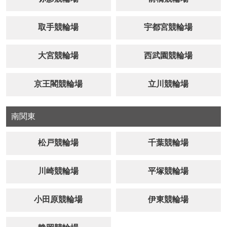
取手競輪場
宇都宮競輪場
大宮競輪場
西武園競輪場
京王閣競輪場
立川競輪場
南関東
松戸競輪場
千葉競輪場
川崎競輪場
平塚競輪場
小田原競輪場
伊東競輪場