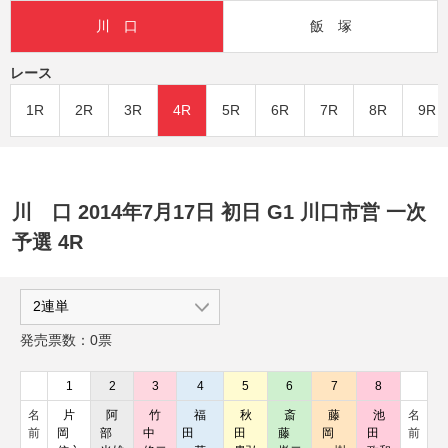
川 口
飯 塚
レース
1R
2R
3R
4R
5R
6R
7R
8R
9R
川 口 2014年7月17日 初日 G1 川口市営 一次
予選 4R
発売票数：0票
1
2
3
4
5
6
7
8
名
片
阿
竹
福
秋
斎
藤
池
名
前
岡
部
中
田
田
藤
岡
田
前