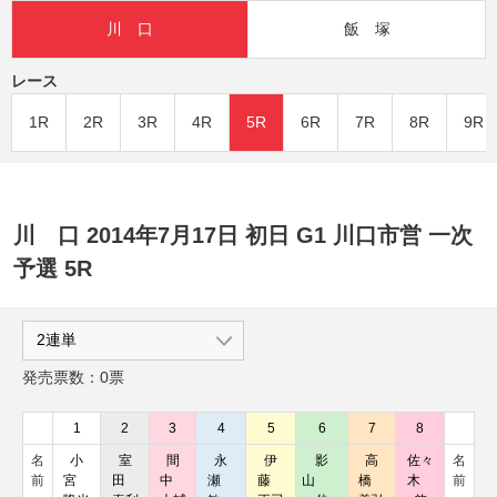
川 口
飯 塚
レース
1R
2R
3R
4R
5R
6R
7R
8R
9R
川 口 2014年7月17日 初日 G1 川口市営 一次
予選 5R
発売票数：0票
1
2
3
4
5
6
7
8
名
小
室
間
永
伊
影
高
佐々
名
前
宮
田
中
瀬
藤
山
橋
木
前