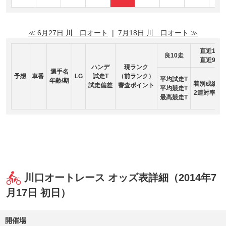
≪ 6月27日 川 口オート
|
7月18日 川 口オート ≫
直近10
良10走
直近90
ハンデ
現ランク
選手名
予想
車番
LG
試走T
（前ランク）
平均試走T
年齢/期
着別成績 
試走偏差
審査ポイント
平均競走T
2連対率 
最高競走T
川口オートレース オッズ表詳細（2014年7
月17日 初日）
開催場