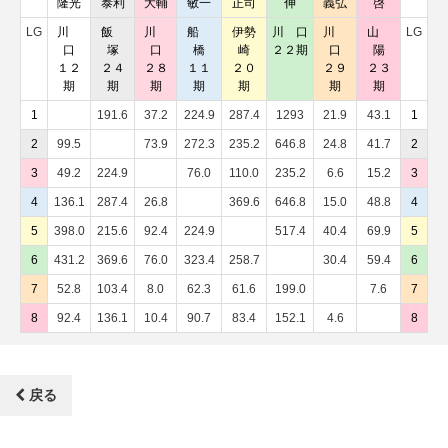
隆光
泰利
大輔
敏一
正司
伸
義弘
啓
LG
川
飯
川
船
伊勢
川 口
川
山
LG
口
塚
口
橋
崎
２２期
口
陽
１２
２４
２８
１１
２０
２９
２３
期
期
期
期
期
期
期
1
191.6
37.2
224.9
287.4
1293
21.9
43.1
1
2
99.5
73.9
272.3
235.2
646.8
24.8
41.7
2
3
49.2
224.9
76.0
110.0
235.2
6.6
15.2
3
4
136.1
287.4
26.8
369.6
646.8
15.0
48.8
4
5
398.0
215.6
92.4
224.9
517.4
40.4
69.9
5
6
431.2
369.6
76.0
323.4
258.7
30.4
59.4
6
7
52.8
103.4
8.0
62.3
61.6
199.0
7.6
7
8
92.4
136.1
10.4
90.7
83.4
152.1
4.6
8
戻る