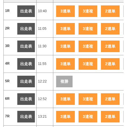
出走表
3連単
3連複
2連単
1R
10:40
出走表
3連単
3連複
2連単
2R
11:05
出走表
3連単
3連複
2連単
3R
11:30
出走表
3連単
3連複
2連単
4R
11:55
出走表
複勝
5R
12:22
出走表
3連単
3連複
2連単
6R
12:52
出走表
3連単
3連複
2連単
7R
13:21