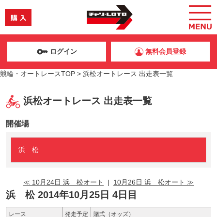
ログイン
無料会員登録
競輪・オートレースTOP
>
浜松オートレース 出走表一覧
浜松オートレース 出走表一覧
開催場
浜 松
≪ 10月24日 浜 松オート
|
10月26日 浜 松オート ≫
浜 松 2014年10月25日 4日目
レース
発走予定
賭式（オッズ）