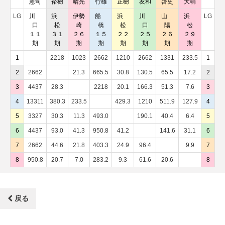
憲司
裕樹
晴光
行雄
正樹
友和
啓史
大輔
LG
川
浜
伊勢
船
浜
川
山
浜
LG
口
松
崎
橋
松
口
陽
松
１１
３１
２６
１５
２２
２５
２６
２９
期
期
期
期
期
期
期
期
1
2218
1023
2662
1210
2662
1331
233.5
1
2
2662
21.3
665.5
30.8
130.5
65.5
17.2
2
3
4437
28.3
2218
20.1
166.3
51.3
7.6
3
4
13311
380.3
233.5
429.3
1210
511.9
127.9
4
5
3327
30.3
11.3
493.0
190.1
40.4
6.4
5
6
4437
93.0
41.3
950.8
41.2
141.6
31.1
6
7
2662
44.6
21.8
403.3
24.9
96.4
9.9
7
8
950.8
20.7
7.0
283.2
9.3
61.6
20.6
8
戻る