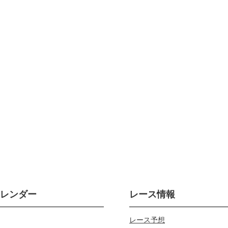
カレンダー
レース情報
レース予想