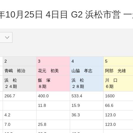
年10月25日 4日目 G2 浜松市営 一
2
3
4
5
青嶋 裕治
花元 初美
山脇 孝志
阿部 光雄
浜 松
飯 塚
浜 松
川 口
２４期
８期
２８期
６期
266.7
400.0
533.4
1600
11.8
15.9
66.6
4.2
36.3
123.0
7.0
25.8
123.0