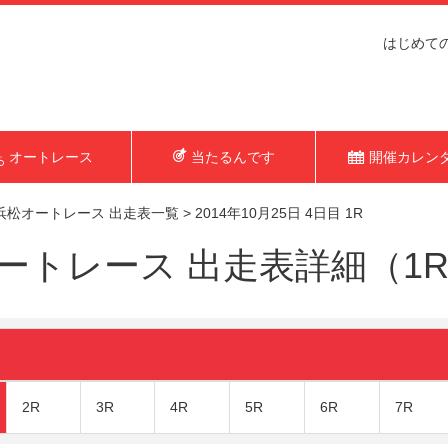
はじめて
オートレース
当たるんです
開催カレン
浜松オートレース 出走表一覧
>
2014年10月25日 4日目 1R
トレース 出走表詳細（1R 2
2R
3R
4R
5R
6R
7R