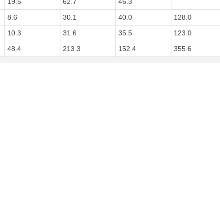
19.5
62.7
46.3
8.6
30.1
40.0
128.0
10.3
31.6
35.5
123.0
48.4
213.3
152.4
355.6