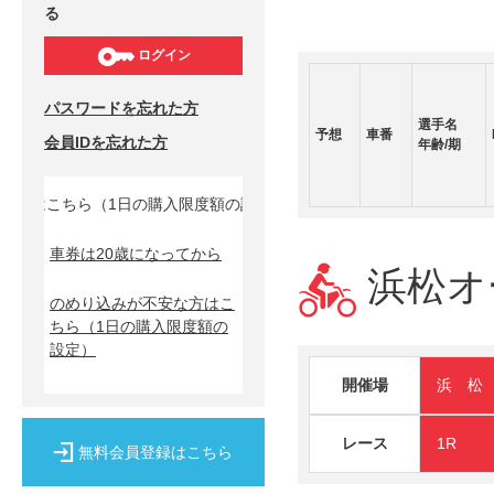
る
ログイン
パスワードを忘れた方
選手名
予想
車番
会員IDを忘れた方
年齢/期
方はこちら（1日の購入限度額の設定）↓
車券は20歳になってから
浜松オー
のめり込みが不安な方はこ
ちら
（1日の購入限度額の
設定）
開催場
浜 松
レース
1R
無料会員登録はこちら