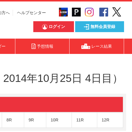
の方へ
ヘルプセンター
ログイン
無料会員登録
ダー
予想情報
レース結果
014年10月25日 4日目）
8R
9R
10R
11R
12R