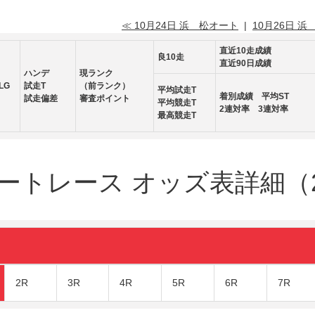
≪ 10月24日 浜 松オート
|
10月26日 浜
直近10走成績
良10走
直近90日成績
ハンデ
現ランク
LG
試走T
（前ランク）
平均試走T
着別成績 平均ST
試走偏差
審査ポイント
平均競走T
2連対率 3連対率
最高競走T
トレース オッズ表詳細（20
2R
3R
4R
5R
6R
7R