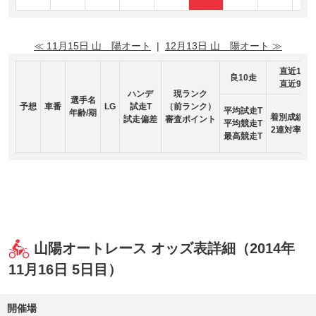
≪ 11月15日 山 陽オート
|
12月13日 山 陽オート ≫
直近10
良10走
直近90
ハンデ
現ランク
選手名
予想
車番
LG
試走T
（前ランク）
平均試走T
年齢/期
着別成績 
試走偏差
審査ポイント
平均競走T
2連対率 
最高競走T
山陽オートレース オッズ表詳細（2014年
11月16日 5日目）
開催場