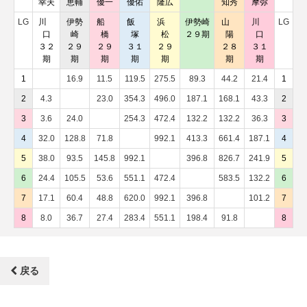
幸夫
恵輔
優一
優佑
隆広
知秀
摩弥
LG
川
伊勢
船
飯
浜
伊勢崎
山
川
LG
口
崎
橋
塚
松
２９期
陽
口
３２
２９
２９
３１
２９
２８
３１
期
期
期
期
期
期
期
1
16.9
11.5
119.5
275.5
89.3
44.2
21.4
1
2
4.3
23.0
354.3
496.0
187.1
168.1
43.3
2
3
3.6
24.0
254.3
472.4
132.2
132.2
36.3
3
4
32.0
128.8
71.8
992.1
413.3
661.4
187.1
4
5
38.0
93.5
145.8
992.1
396.8
826.7
241.9
5
6
24.4
105.5
53.6
551.1
472.4
583.5
132.2
6
7
17.1
60.4
48.8
620.0
992.1
396.8
101.2
7
8
8.0
36.7
27.4
283.4
551.1
198.4
91.8
8
戻る