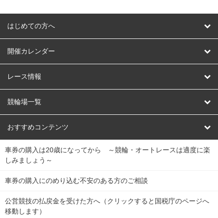
はじめての方へ
はじめての方へ
開催カレンダー
競輪
レース情報
オートレース
レース予想
競輪場一覧
競輪くじ
レース結果
北日本
函館競輪場
青森競輪場
いわき平競輪場
おすすめコンテンツ
車券の購入は20歳になってから ～競輪・オートレースは適度に楽
Dokanto!
キャリーオーバー一覧
関
競輪選手情報
弥彦競輪場
前橋競輪場
取手競輪場
宇都宮競輪場
しみましょう～
東
大宮競輪場
西武園競輪場
京王閣競輪場
立川競輪場
チャリロトプラザ
Perfecta Navi
車券の購入にのめり込む不安のある方のご相談
南
松戸競輪場
千葉競輪場
川崎競輪場
平塚競輪場
公営競技の払戻金を受けた方へ（クリックすると国税庁のページへ
netkeirin
関
移動します）
小田原競輪場
伊東競輪場
静岡競輪場
東