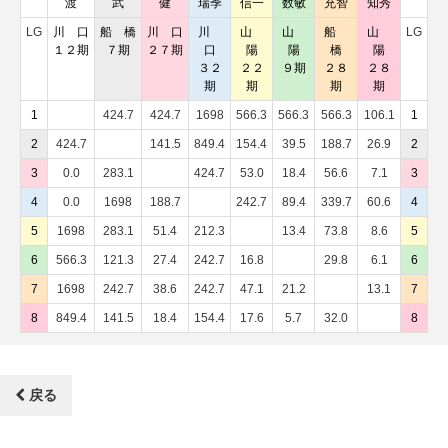
渡
武
健
瑞季
信一
数敏
充智
知秀
LG
川 口
船 橋
川 口
川
山
山
船
山
LG
１２期
７期
２７期
口
陽
陽
橋
陽
３２
２２
９期
２８
２８
期
期
期
期
1
424.7
424.7
1698
566.3
566.3
566.3
106.1
1
2
424.7
141.5
849.4
154.4
39.5
188.7
26.9
2
3
0.0
283.1
424.7
53.0
18.4
56.6
7.1
3
4
0.0
1698
188.7
242.7
89.4
339.7
60.6
4
5
1698
283.1
51.4
212.3
13.4
73.8
8.6
5
6
566.3
121.3
27.4
242.7
16.8
29.8
6.1
6
7
1698
242.7
38.6
242.7
47.1
21.2
13.1
7
8
849.4
141.5
18.4
154.4
17.6
5.7
32.0
8
戻る