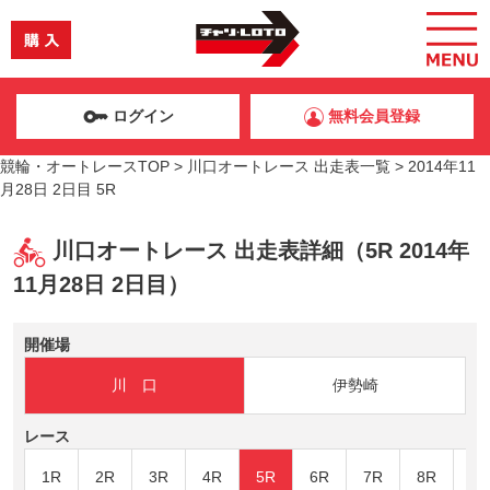
ログイン
無料会員登録
競輪・オートレースTOP
>
川口オートレース 出走表一覧
>
2014年11
月28日 2日目 5R
川口オートレース 出走表詳細（5R 2014年
11月28日 2日目）
開催場
川 口
伊勢崎
レース
1R
2R
3R
4R
5R
6R
7R
8R
9R